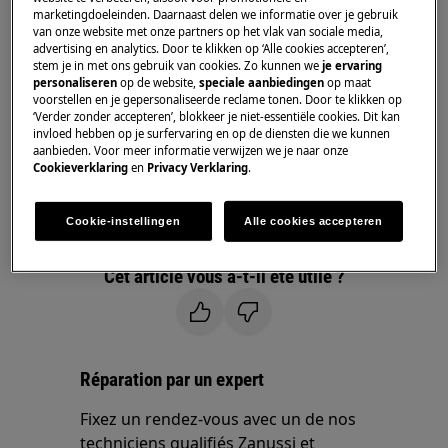
marketingdoeleinden. Daarnaast delen we informatie over je gebruik
Micro-ondes combiné
van onze website met onze partners op het vlak van sociale media,
advertising en analytics. Door te klikken op ‘Alle cookies accepteren’,
stem je in met ons gebruik van cookies. Zo kunnen we
je ervaring
Solution
personaliseren
op de website,
speciale aanbiedingen
op maat
voorstellen en je gepersonaliseerde reclame tonen. Door te klikken op
‘Verder zonder accepteren’, blokkeer je niet-essentiële cookies. Dit kan
Veuillez contacter notre service après-
invloed hebben op je surfervaring en op de diensten die we kunnen
vente pour un rendez-vous.
aanbieden. Voor meer informatie verwijzen we je naar onze
Cookieverklaring
en
Privacy Verklaring
.
Si les suggestions ci-dessus n'ont pas résolu le
problème, nous vous recommandons de
Cookie-instellingen
Alle cookies accepteren
demander la visite d'un technicien.
Cet article vous a-t-il été utile ?
Réparation par un expert
Fixez un rendez-vous avec un de nos
techniciens qualifiés Zanussi et