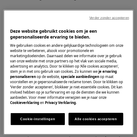
S'applique à
Verder zonder accepteren
Table de cuisson à induction
Deze website gebruikt cookies om je een
gepersonaliseerde ervaring te bieden.
Solution
We gebruiken cookies en andere gelijkaardige technologieën om onze
website te verbeteren, alsook voor promotionele en
Lorsque le message "A" apparaît sur votre table
marketingdoeleinden. Daarnaast delen we informatie over je gebruik
de cuisson, cela indique que la fonction de
van onze website met onze partners op het vlak van sociale media,
advertising en analytics. Door te klikken op ‘Alle cookies accepteren’,
démarrage automatique est activée.
stem je in met ons gebruik van cookies. Zo kunnen we
je ervaring
personaliseren
op de website,
speciale aanbiedingen
op maat
Activez cette fonction pour obtenir le
voorstellen en je gepersonaliseerde reclame tonen. Door te klikken op
niveau de cuisson souhaité plus
‘Verder zonder accepteren’, blokkeer je niet-essentiële cookies. Dit kan
invloed hebben op je surfervaring en op de diensten die we kunnen
rapidement. Lorsqu'elle est activée, la zone
aanbieden. Voor meer informatie verwijzen we je naar onze
commence par chauffer au niveau de
Cookieverklaring
en
Privacy Verklaring
.
cuisson le plus élevé, puis revient au
niveau de cuisson souhaité.
Cookie-instellingen
Alle cookies accepteren
Lorsque "A" est affiché, le niveau le plus
élevé est défini. Après un certain temps, le