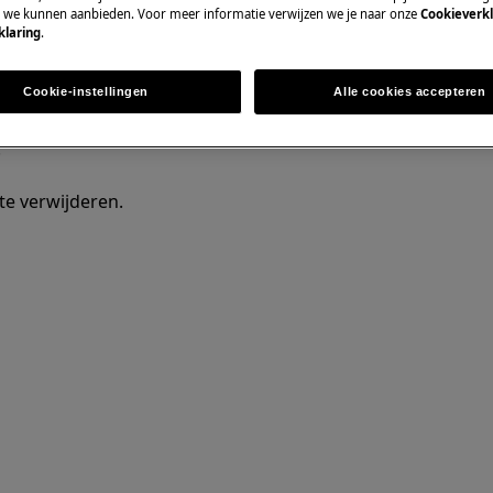
e we kunnen aanbieden. Voor meer informatie verwijzen we je naar onze
Cookieverkl
essionele reparatie gevolgen kan
klaring
.
t uitgevoerd.
Cookie-instellingen
Alle cookies accepteren
 elkaar zetten?
.
e verwijderen.