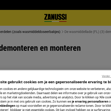
derdelen (zoals wasmiddeldoseerbakjes)
De wasmiddellade (FL) (3) de
 demonteren en monteren
stopcontact voordat je met
Verder
site gebruikt cookies om je een gepersonaliseerde ervaring te b
n cookies en andere gelijkaardige technologieën om onze website te verbeteren, als
araten, voor zware apparaten zijn twee
e en marketingdoeleinden. Daarnaast delen we informatie over je gebruik van onze
s op het vlak van sociale media, advertising en analytics. Door te klikken op ‘Alle cook
, stem je in met ons gebruik van cookies. Zo kunnen we
je ervaring personaliseren
o
anbiedingen
op maat voorstellen en je gepersonaliseerde reclame tonen. Door te klik
schoeisel.
teren’, blokkeer je niet-essentiële cookies. Dit kan invloed hebben op je surfervaring