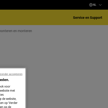
NL
Service en Support
monteren en monteren
 zonder accepteren
ieden.
ook voor
 website met
ies
p de website,
ken op ‘Verder
 en op de