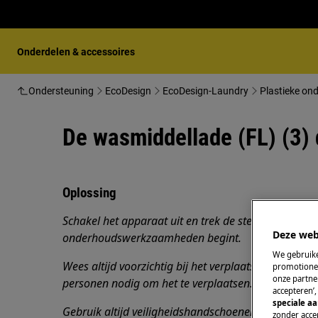
Onderdelen & accessoires
Ondersteuning
EcoDesign
EcoDesign-Laundry
Plastieke on
De wasmiddellade (FL) (3)
Oplossing
Schakel het apparaat uit en trek de stekker uit het 
Deze web
onderhoudswerkzaamheden begint.
We gebruike
Wees altijd voorzichtig bij het verplaatsen van app
promotionel
onze partner
personen nodig om het te verplaatsen.
accepteren’
speciale a
Gebruik altijd veiligheidshandschoenen en gesloten 
zonder accep