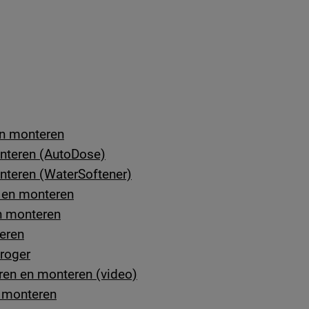
en monteren
nteren (AutoDose)
teren (WaterSoftener)
 en monteren
n monteren
eren
droger
en en monteren (video)
 monteren