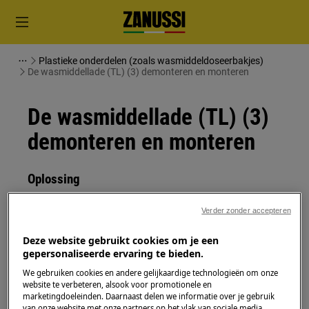
Plastieke onderdelen (zoals wasmiddeldoseerbakjes)
De wasmiddellade (TL) (3) demonteren en monteren
De wasmiddellade (TL) (3)
demonteren en monteren
Oplossing
Schakel het apparaat uit en trek de stekker uit het
Verder zonder accepteren
stopcontact voordat je met
onderhoudswerkzaamheden begint.
Deze website gebruikt cookies om je een
gepersonaliseerde ervaring te bieden.
Wees altijd voorzichtig bij het verplaatsen van
We gebruiken cookies en andere gelijkaardige technologieën om onze
apparaten, voor zware apparaten zijn twee
website te verbeteren, alsook voor promotionele en
marketingdoeleinden. Daarnaast delen we informatie over je gebruik
personen nodig om het te verplaatsen.
van onze website met onze partners op het vlak van sociale media,