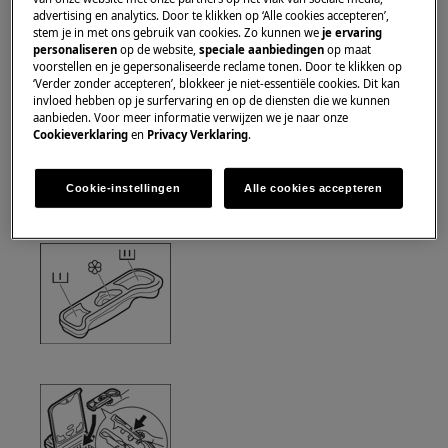
advertising en analytics. Door te klikken op ‘Alle cookies accepteren’,
Gebruik altijd veiligheidshandschoenen en gesloten
stem je in met ons gebruik van cookies. Zo kunnen we
je ervaring
schoeisel.
personaliseren
op de website,
speciale aanbiedingen
op maat
voorstellen en je gepersonaliseerde reclame tonen. Door te klikken op
‘Verder zonder accepteren’, blokkeer je niet-essentiële cookies. Dit kan
Houd er rekening mee dat zelfreparatie of niet-
invloed hebben op je surfervaring en op de diensten die we kunnen
professionele reparatie gevolgen kan hebben voor
aanbieden. Voor meer informatie verwijzen we je naar onze
Cookieverklaring
en
Privacy Verklaring
.
de veiligheid als deze niet correct wordt uitgevoerd.
Hoe de wasmiddellade demonteren en weer
Cookie-instellingen
Alle cookies accepteren
in elkaar zetten?