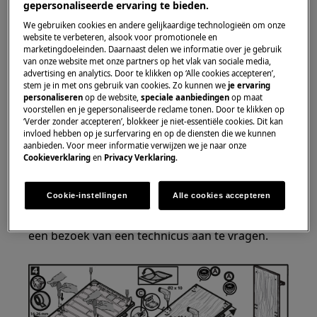
gepersonaliseerde ervaring te bieden.
Oplossing
We gebruiken cookies en andere gelijkaardige technologieën om onze
website te verbeteren, alsook voor promotionele en
marketingdoeleinden. Daarnaast delen we informatie over je gebruik
Controleer of het meubelpaneel op de
van onze website met onze partners op het vlak van sociale media,
juiste wijze gemonteerd is en voldoet aan
advertising en analytics. Door te klikken op ‘Alle cookies accepteren’,
stem je in met ons gebruik van cookies. Zo kunnen we
je ervaring
de specificaties volgens de installatie
personaliseren
op de website,
speciale aanbiedingen
op maat
instructie.
voorstellen en je gepersonaliseerde reclame tonen. Door te klikken op
Controleer of het meubelpaneel vrij loopt
‘Verder zonder accepteren’, blokkeer je niet-essentiële cookies. Dit kan
invloed hebben op je surfervaring en op de diensten die we kunnen
tussen de keukenkasten.
aanbieden. Voor meer informatie verwijzen we je naar onze
Neem contact op met onze servicedienst
Cookieverklaring
en
Privacy Verklaring
.
voor een afspraak.
Cookie-instellingen
Alle cookies accepteren
Wanneer de bovenstaande suggesties het
probleem niet hebben opgelost, adviseren wij
een bezoek van een technicus aan te vragen.