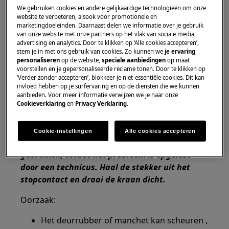
We gebruiken cookies en andere gelijkaardige technologieën om onze
Wasmachine
website te verbeteren, alsook voor promotionele en
Wasdroogcombinatie
marketingdoeleinden. Daarnaast delen we informatie over je gebruik
van onze website met onze partners op het vlak van sociale media,
advertising en analytics. Door te klikken op ‘Alle cookies accepteren’,
Oplossing:
stem je in met ons gebruik van cookies. Zo kunnen we
je ervaring
personaliseren
op de website,
speciale aanbiedingen
op maat
Neem contact op met onze
voorstellen en je gepersonaliseerde reclame tonen. Door te klikken op
servicedienst voor een afspraak.
‘Verder zonder accepteren’, blokkeer je niet-essentiële cookies. Dit kan
invloed hebben op je surfervaring en op de diensten die we kunnen
aanbieden. Voor meer informatie verwijzen we je naar onze
Wanneer de bovenstaande suggesties het
Cookieverklaring
en
Privacy Verklaring
.
probleem niet hebben opgelost, adviseren wij
een bezoek van een technicus aan. te vragen.
Cookie-instellingen
Alle cookies accepteren
We adviseren om het apparaat niet meer te
gebruiken, totdat het probleem is opgelost
door een technicus. Haal de stekker uit het
stopcontact en draai de kraan dicht.
Oorzaak:
Het deurrubber of manchet kan scheuren ,