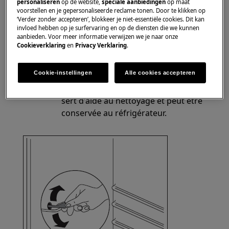
gouttière en forme de V sur la paroi
personaliseren
op de website,
speciale aanbiedingen
op maat
voorstellen en je gepersonaliseerde reclame tonen. Door te klikken op
arrière du réfrigérateur n'est pas bouché
‘Verder zonder accepteren’, blokkeer je niet-essentiële cookies. Dit kan
ou bloqué.
invloed hebben op je surfervaring en op de diensten die we kunnen
aanbieden. Voor meer informatie verwijzen we je naar onze
Le trou de drainage doit toujours être
Cookieverklaring
en
Privacy Verklaring
.
librement accessible, afin que l'eau
condensée puisse s'écouler sans
Cookie-instellingen
Alle cookies accepteren
entrave puis s'évaporer.
La partie en plastique verte au milieu
sert d'aide au nettoyage et peut être
conservée au réfrigérateur.