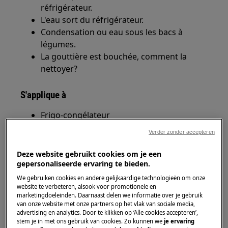
réfrigérateur.
L'eau sort du réfrigérateur.
Condensation ou eau sous les bacs à
légumes.
La gouttière est bouchée, comment la
nettoyer?
S'applique à
Frigo-congélateur
Réfrigérateur
Verder zonder accepteren
Solution
Deze website gebruikt cookies om je een
gepersonaliseerde ervaring te bieden.
En usage domestique, des gouttes d'eau sur la
We gebruiken cookies en andere gelijkaardige technologieën om onze
paroi arrière à l'intérieur du réfrigérateur sont
website te verbeteren, alsook voor promotionele en
marketingdoeleinden. Daarnaast delen we informatie over je gebruik
normales.
van onze website met onze partners op het vlak van sociale media,
advertising en analytics. Door te klikken op ‘Alle cookies accepteren’,
Vérifiez que le trou de vidange dans la
stem je in met ons gebruik van cookies. Zo kunnen we
je ervaring