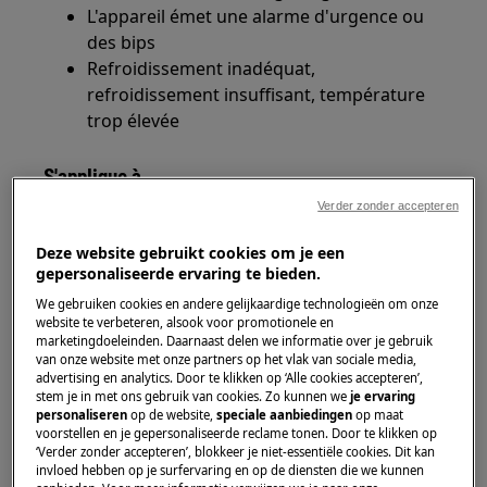
L'appareil émet une alarme d'urgence ou
des bips
Refroidissement inadéquat,
refroidissement insuffisant, température
trop élevée
S'applique à
Verder zonder accepteren
Réfrigérateur-congélateur
Réfrigérateur
Deze website gebruikt cookies om je een
gepersonaliseerde ervaring te bieden.
Solution
We gebruiken cookies en andere gelijkaardige technologieën om onze
website te verbeteren, alsook voor promotionele en
marketingdoeleinden. Daarnaast delen we informatie over je gebruik
1. Mettez à l'arrêt l'alarme en appuyant sur
van onze website met onze partners op het vlak van sociale media,
n'importe quelle touche.
advertising en analytics. Door te klikken op ‘Alle cookies accepteren’,
stem je in met ons gebruik van cookies. Zo kunnen we
je ervaring
2. Attendez environ 12 heures que l'appareil
personaliseren
op de website,
speciale aanbiedingen
op maat
voorstellen en je gepersonaliseerde reclame tonen. Door te klikken op
atteigne la température correcte si vous
‘Verder zonder accepteren’, blokkeer je niet-essentiële cookies. Dit kan
venez de la régler
invloed hebben op je surfervaring en op de diensten die we kunnen