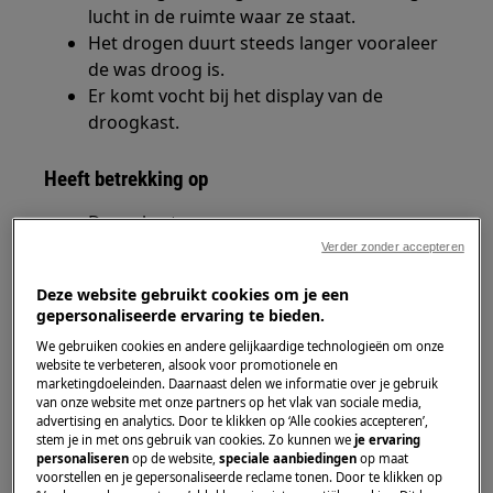
lucht in de ruimte waar ze staat.
Het drogen duurt steeds langer vooraleer
de was droog is.
Er komt vocht bij het display van de
droogkast.
Heeft betrekking op
Droogkast
Verder zonder accepteren
Oplossing
Deze website gebruikt cookies om je een
gepersonaliseerde ervaring te bieden.
1. Verwijder het stof van het pluizenfilter en
spoel het filter onder de kraan met warm water.
We gebruiken cookies en andere gelijkaardige technologieën om onze
website te verbeteren, alsook voor promotionele en
Maak alle oppervlakken van het filter goed
marketingdoeleinden. Daarnaast delen we informatie over je gebruik
schoon.
van onze website met onze partners op het vlak van sociale media,
advertising en analytics. Door te klikken op ‘Alle cookies accepteren’,
stem je in met ons gebruik van cookies. Zo kunnen we
je ervaring
Zie het artikel:
Advies - Hoe maak je het filter en de
personaliseren
op de website,
speciale aanbiedingen
op maat
condensor van de droogkast schoon?
voorstellen en je gepersonaliseerde reclame tonen. Door te klikken op