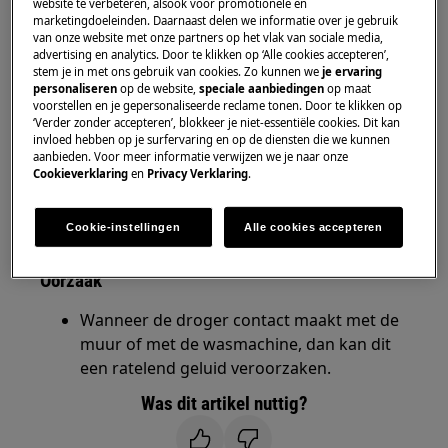
Oplossing
website te verbeteren, alsook voor promotionele en
marketingdoeleinden. Daarnaast delen we informatie over je gebruik
van onze website met onze partners op het vlak van sociale media,
Controleer of de droger geen contact
advertising en analytics. Door te klikken op ‘Alle cookies accepteren’,
maakt met de muur of met de wasmachine
stem je in met ons gebruik van cookies. Zo kunnen we
je ervaring
die naast de droger staat.
personaliseren
op de website,
speciale aanbiedingen
op maat
voorstellen en je gepersonaliseerde reclame tonen. Door te klikken op
Neem contact op met onze servicedienst
‘Verder zonder accepteren’, blokkeer je niet-essentiële cookies. Dit kan
voor een afspraak.
invloed hebben op je surfervaring en op de diensten die we kunnen
aanbieden. Voor meer informatie verwijzen we je naar onze
Cookieverklaring
en
Privacy Verklaring
.
Wanneer de bovenstaande suggesties het
probleem niet hebben opgelost, adviseren wij
een bezoek van een technicus aan te vragen.
Cookie-instellingen
Alle cookies accepteren
Oorzaak
Wanneer de droger contact maakt met de
muur of met de wasmachine, dan kan dit
een ratelend geluid veroorzaken.
Was dit artikel nuttig?