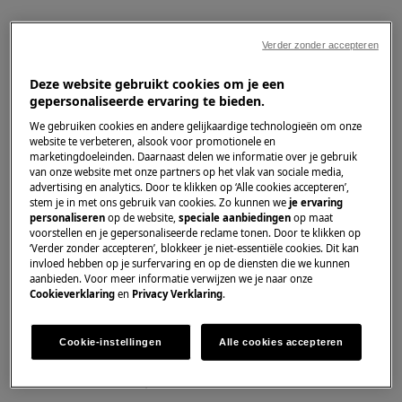
Solution
Verder zonder accepteren
Le message d'erreur iF0 sur un lave-vaisselle indique un
Deze website gebruikt cookies om je een
problème de niveau d'eau.
gepersonaliseerde ervaring te bieden.
Vérifiez si le robinet d'eau est ouvert.
We gebruiken cookies en andere gelijkaardige technologieën om onze
Vérifiez que le filtre du tuyau d'arrivée
website te verbeteren, alsook voor promotionele en
marketingdoeleinden. Daarnaast delen we informatie over je gebruik
n'est pas obstrué. Le filtre du tuyau
van onze website met onze partners op het vlak van sociale media,
d'arrivée est situé dans le connecteur à
advertising en analytics. Door te klikken op ‘Alle cookies accepteren’,
stem je in met ons gebruik van cookies. Zo kunnen we
je ervaring
côté du robinet/valve. Reportez-vous au
personaliseren
op de website,
speciale aanbiedingen
op maat
manuel d'utilisation pour plus
voorstellen en je gepersonaliseerde reclame tonen. Door te klikken op
d'informations, cliquez sur "
Trouver le
‘Verder zonder accepteren’, blokkeer je niet-essentiële cookies. Dit kan
invloed hebben op je surfervaring en op de diensten die we kunnen
manuel d'utilisation
" à droite de cet article.
aanbieden. Voor meer informatie verwijzen we je naar onze
Retirez la fiche de la prise !
Cookieverklaring
en
Privacy Verklaring
.
Fermez le robinet d'eau et retirez le
tuyau d'alimentation en eau.
Cookie-instellingen
Alle cookies accepteren
Le filtre d'entrée doit être propre et
exempt de calcaire.