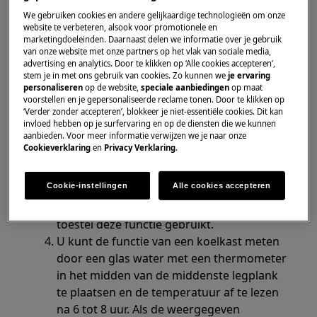
We gebruiken cookies en andere gelijkaardige technologieën om onze
Oplossing
website te verbeteren, alsook voor promotionele en
marketingdoeleinden. Daarnaast delen we informatie over je gebruik
van onze website met onze partners op het vlak van sociale media,
Zorg dat het toestel correct is aangesloten
advertising en analytics. Door te klikken op ‘Alle cookies accepteren’,
op de stroomtoevoer, en dat het
stem je in met ons gebruik van cookies. Zo kunnen we
je ervaring
koelsysteem aan staat.
personaliseren
op de website,
speciale aanbiedingen
op maat
voorstellen en je gepersonaliseerde reclame tonen. Door te klikken op
Controleer na 1 uur de bedrijfsgeluiden.
‘Verder zonder accepteren’, blokkeer je niet-essentiële cookies. Dit kan
Als het toestel aan staat en de compressor
invloed hebben op je surfervaring en op de diensten die we kunnen
aanbieden. Voor meer informatie verwijzen we je naar onze
stil is, draait de koelkast mogelijk zijn
Cookieverklaring
en
Privacy Verklaring
.
automatische ontdooicyclus. Het
ontdooiprogramma draait regelmatig en
Cookie-instellingen
Alle cookies accepteren
duurt circa 30 minuten. Raadpleeg de
gebruikershandleiding om te zien of uw
toestel deze functie gebruikt.
U kunt de functie van een koelkast meten
door een glas water met een thermometer
in het midden van de middenste legplank
te plaatsen en de temperatuur af te lezen
na 6 tot 8 uur. Als de weergegeven