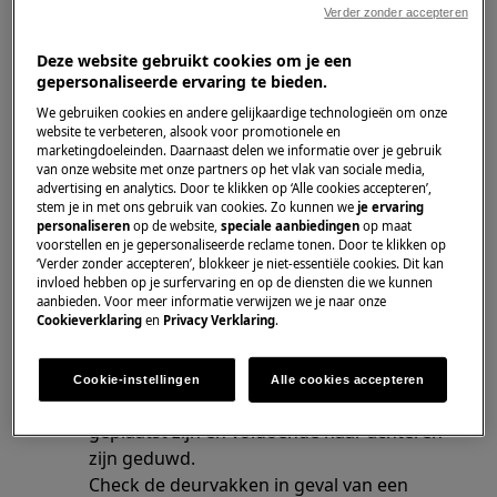
Verder zonder accepteren
Koel-vriescombinatie
Deze website gebruikt cookies om je een
Diepvriezer
gepersonaliseerde ervaring te bieden.
Koelkast
We gebruiken cookies en andere gelijkaardige technologieën om onze
website te verbeteren, alsook voor promotionele en
Oplossing
marketingdoeleinden. Daarnaast delen we informatie over je gebruik
van onze website met onze partners op het vlak van sociale media,
advertising en analytics. Door te klikken op ‘Alle cookies accepteren’,
Controleer de deurafdichting.
stem je in met ons gebruik van cookies. Zo kunnen we
je ervaring
Kijk na of het deurrubber niet naar binnen
personaliseren
op de website,
speciale aanbiedingen
op maat
gedraaid is. Probeer in dit geval het terug
voorstellen en je gepersonaliseerde reclame tonen. Door te klikken op
‘Verder zonder accepteren’, blokkeer je niet-essentiële cookies. Dit kan
te buigen naar zijn oorspronkelijke positie
invloed hebben op je surfervaring en op de diensten die we kunnen
om de deur opnieuw goed te laten sluiten.
aanbieden. Voor meer informatie verwijzen we je naar onze
Cookieverklaring
en
Privacy Verklaring
.
Als het deurrubber vuil is, moet deze
worden gereinigd. In onze webshop kan je
geschikte vinden.
reinigingsproducten
Cookie-instellingen
Alle cookies accepteren
Controleer of de lades en leggers goed
geplaatst zijn en voldoende naar achteren
zijn geduwd.
Check de deurvakken in geval van een