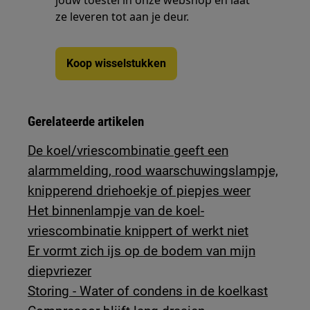
jouw toestel in onze webshop en laat
ze leveren tot aan je deur.
Koop wisselstukken
Gerelateerde artikelen
De koel/vriescombinatie geeft een
alarmmelding, rood waarschuwingslampje,
knipperend driehoekje of piepjes weer
Het binnenlampje van de koel-
vriescombinatie knippert of werkt niet
Er vormt zich ijs op de bodem van mijn
diepvriezer
Storing - Water of condens in de koelkast