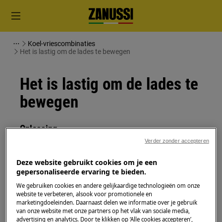
Koel-vriescombinaties
Het is lastig om de lades te bewegen
Het is lastig om de lades te
bewegen
Oplossing
Verder zonder accepteren
Dit probleem wordt veroorzaakt door
levensmiddelen die uitsteken of omdat de
Deze website gebruikt cookies om je een
geleiderails vuil is of wordt belemmerd.
gepersonaliseerde ervaring te bieden.
We gebruiken cookies en andere gelijkaardige technologieën om onze
Reinig de lade, de rollers en de rail om het
website te verbeteren, alsook voor promotionele en
probleem op te lossen.
marketingdoeleinden. Daarnaast delen we informatie over je gebruik
van onze website met onze partners op het vlak van sociale media,
advertising en analytics. Door te klikken op ‘Alle cookies accepteren’,