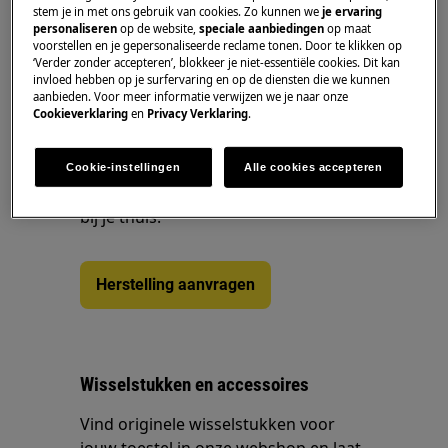
Was dit artikel nuttig?
stem je in met ons gebruik van cookies. Zo kunnen we
je ervaring
personaliseren
op de website,
speciale aanbiedingen
op maat
voorstellen en je gepersonaliseerde reclame tonen. Door te klikken op
‘Verder zonder accepteren’, blokkeer je niet-essentiële cookies. Dit kan
invloed hebben op je surfervaring en op de diensten die we kunnen
aanbieden. Voor meer informatie verwijzen we je naar onze
Boek een technieker
Cookieverklaring
en
Privacy Verklaring
.
Maak een afspraak met één van onze
gekwalificeerde Zanussi techniekers
Cookie-instellingen
Alle cookies accepteren
en ontdek onze professionele service
bij je thuis.
Herstelling aanvragen
Wisselstukken en accessoires
Vind originele wisselstukken voor