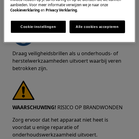
aanbieden. Voor meer informatie verwijzen we je naar onze
Cookieverklaring
en
Privacy Verklaring
.
WAARSCHUWING!
RISICO OP OOGLETSEL
Cookie-instellingen
Alle cookies accepteren
Draag veiligheidsbrillen als u onderhouds- of
herstelwerkzaamheden uitvoert waarbij veren
betrokken zijn.
WAARSCHUWING!
RISICO OP BRANDWONDEN
Zorg ervoor dat het apparaat niet heet is
voordat u enige reparatie of
onderhoudswerkzaamheid uitvoert.