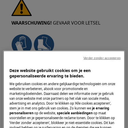
WAARSCHUWING!
GEVAAR VOOR LETSEL
Verder zonder accepteren
Wees altijd voorzichtig bij het verplaatsen van
apparaten. Voor zware apparaten is het het
Deze website gebruikt cookies om je een
veiligst als twee personen het verplaatsen.
gepersonaliseerde ervaring te bieden.
Gebruik altijd veiligheidshandschoenen en
We gebruiken cookies en andere gelijkaardige technologieën om onze
veiligheidsschoenen. Draag te allen tijde
website te verbeteren, alsook voor promotionele en
marketingdoeleinden. Daarnaast delen we informatie over je gebruik
veiligheidshandschoenen om je te beschermen
van onze website met onze partners op het vlak van sociale media,
tegen snijwonden door scherpe randen.
advertising en analytics. Door te klikken op ‘Alle cookies accepteren’,
stem je in met ons gebruik van cookies. Zo kunnen we
je ervaring
personaliseren
op de website,
speciale aanbiedingen
op maat
voorstellen en je gepersonaliseerde reclame tonen. Door te klikken op
‘Verder zonder accepteren’, blokkeer je niet-essentiële cookies. Dit kan
invloed hebben op je surfervaring en op de diensten die we kunnen