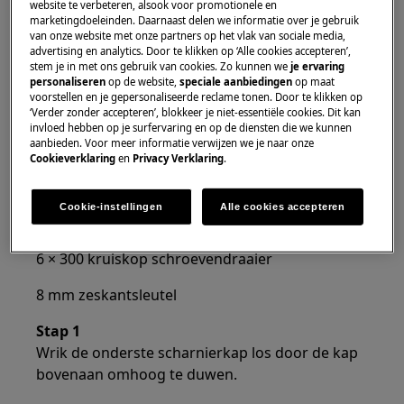
website te verbeteren, alsook voor promotionele en
schoeisel.
marketingdoeleinden. Daarnaast delen we informatie over je gebruik
van onze website met onze partners op het vlak van sociale media,
Houd er rekening mee dat zelfreparatie of niet-
advertising en analytics. Door te klikken op ‘Alle cookies accepteren’,
stem je in met ons gebruik van cookies. Zo kunnen we
je ervaring
professionele reparatie gevolgen kan hebben voor
personaliseren
op de website,
speciale aanbiedingen
op maat
de veiligheid als deze niet correct wordt uitgevoerd.
voorstellen en je gepersonaliseerde reclame tonen. Door te klikken op
‘Verder zonder accepteren’, blokkeer je niet-essentiële cookies. Dit kan
Hoe de deur vervangen?
invloed hebben op je surfervaring en op de diensten die we kunnen
aanbieden. Voor meer informatie verwijzen we je naar onze
Cookieverklaring
en
Privacy Verklaring
.
GEREEDSCHAP:
Cookie-instellingen
Alle cookies accepteren
6 × 300 sleuf schroevendraaier
6 × 300 kruiskop schroevendraaier
8 mm zeskantsleutel
Stap 1
Wrik de onderste scharnierkap los door de kap
bovenaan omhoog te duwen.