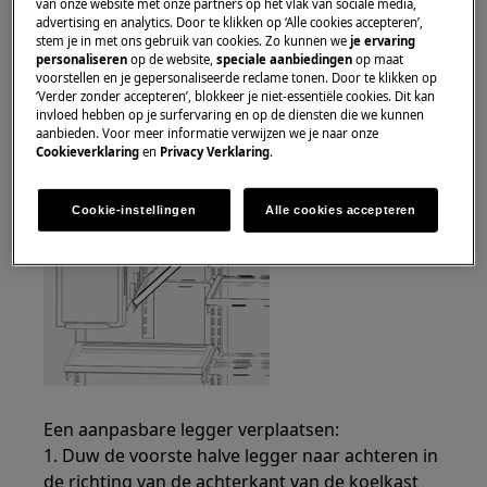
van onze website met onze partners op het vlak van sociale media,
advertising en analytics. Door te klikken op ‘Alle cookies accepteren’,
stem je in met ons gebruik van cookies. Zo kunnen we
je ervaring
personaliseren
op de website,
speciale aanbiedingen
op maat
Een opklapbare legger aanpassen:
voorstellen en je gepersonaliseerde reclame tonen. Door te klikken op
1. Haal het voedsel van de legger.
‘Verder zonder accepteren’, blokkeer je niet-essentiële cookies. Dit kan
2. Til de rechter zijrand van de legger omhoog
invloed hebben op je surfervaring en op de diensten die we kunnen
aanbieden. Voor meer informatie verwijzen we je naar onze
en duw naar links in de richting van de ijsmaker.
Cookieverklaring
en
Privacy Verklaring
.
Cookie-instellingen
Alle cookies accepteren
Een aanpasbare legger verplaatsen:
1. Duw de voorste halve legger naar achteren in
de richting van de achterkant van de koelkast