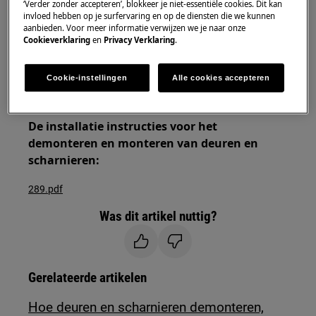
‘Verder zonder accepteren’, blokkeer je niet-essentiële cookies. Dit kan
invloed hebben op je surfervaring en op de diensten die we kunnen
Gebruik altijd veiligheidshandschoenen en gesloten
aanbieden. Voor meer informatie verwijzen we je naar onze
schoeisel.
Cookieverklaring
en
Privacy Verklaring
.
Houd er rekening mee dat zelfreparatie of niet-
professionele reparatie gevolgen kan hebben voor
Cookie-instellingen
Alle cookies accepteren
de veiligheid als deze niet correct wordt uitgevoerd.
De installatie instructies voor het
demonteren en monteren van deuren en
scharnieren:
289.pdf
Was dit artikel nuttig?
Gerelateerde artikelen
Hoe deuren en scharnieren demonteren,