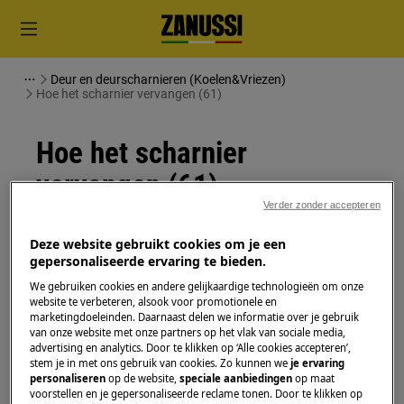
Deur en deurscharnieren (Koelen&Vriezen)
Hoe het scharnier vervangen (61)
Hoe het scharnier
vervangen (61)
Verder zonder accepteren
Oplossing
Deze website gebruikt cookies om je een
gepersonaliseerde ervaring te bieden.
Schakel het apparaat uit en trek de stekker uit het
We gebruiken cookies en andere gelijkaardige technologieën om onze
stopcontact
voordat je met
website te verbeteren, alsook voor promotionele en
onderhoudswerkzaamheden
begint.
marketingdoeleinden. Daarnaast delen we informatie over je gebruik
van onze website met onze partners op het vlak van sociale media,
Wees altijd voorzichtig bij het verplaatsen van
advertising en analytics. Door te klikken op ‘Alle cookies accepteren’,
stem je in met ons gebruik van cookies. Zo kunnen we
je ervaring
apparaten, voor zware apparaten zijn twee
personaliseren
op de website,
speciale aanbiedingen
op maat
personen nodig om het te verplaatsen.
voorstellen en je gepersonaliseerde reclame tonen. Door te klikken op