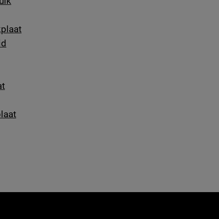
uik
kplaat
id
at
laat