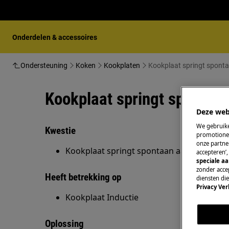
Onderdelen & accessoires
Ondersteuning
Koken
Kookplaten
Kookplaat springt spont
Kookplaat springt spontaa
Deze web
We gebruike
Kwestie
promotionel
onze partner
Kookplaat springt spontaan aan.
accepteren’
speciale a
zonder accep
Heeft betrekking op
diensten di
Privacy Ver
Kookplaat Inductie
Oplossing