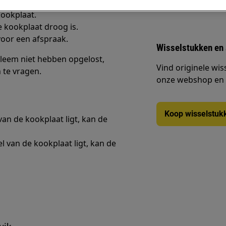
kookplaat.
 kookplaat droog is.
oor een afspraak.
Wisselstukken en
leem niet hebben opgelost,
Vind originele wis
 te vragen.
onze webshop en la
Koop wisselstuk
an de kookplaat ligt, kan de
 van de kookplaat ligt, kan de