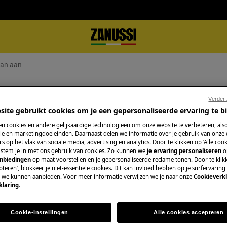
aan aan
n aan
Verder
site gebruikt cookies om je een gepersonaliseerde ervaring te b
n cookies en andere gelijkaardige technologieën om onze website te verbeteren, als
e en marketingdoeleinden. Daarnaast delen we informatie over je gebruik van onze
s op het vlak van sociale media, advertising en analytics. Door te klikken op ‘Alle cook
Boek een techniek
, stem je in met ons gebruik van cookies. Zo kunnen we
je ervaring personaliseren
o
anbiedingen
op maat voorstellen en je gepersonaliseerde reclame tonen. Door te klik
Maak een afspraa
teren’, blokkeer je niet-essentiële cookies. Dit kan invloed hebben op je surfervaring
gekwalificeerde Z
e we kunnen aanbieden. Voor meer informatie verwijzen we je naar onze
Cookieverkl
klaring
.
onze professionele 
Cookie-instellingen
Alle cookies accepteren
Herstelling aanv