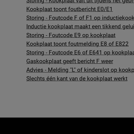
Storing - Kookplaat valt uit tijdens het gebr
Kookplaat toont foutbericht E0/E1
Storing - Foutcode F of F1 op inductiekoo
Inductie kookplaat maakt een tikkend gelu
Storing - Foutcode E9 op kookplaat
Kookplaat toont foutmelding E8 of E822
Storing - Foutcode E6 of E641 op kookpla
Gaskookplaat geeft bericht F weer
Advies - Melding "L" of kinderslot op kookp
Slechts één kant van de kookplaat werkt