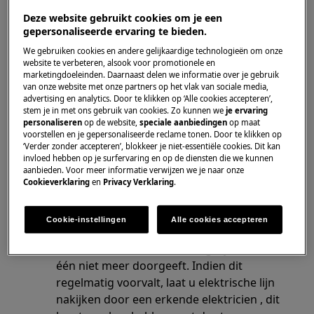
Deze website gebruikt cookies om je een
Oplossing:
gepersonaliseerde ervaring te bieden.
1. Neem contact op met de erkende
We gebruiken cookies en andere gelijkaardige technologieën om onze
website te verbeteren, alsook voor promotionele en
installateur die het apparaat geïnstalleerd
marketingdoeleinden. Daarnaast delen we informatie over je gebruik
heeft.
van onze website met onze partners op het vlak van sociale media,
advertising en analytics. Door te klikken op ‘Alle cookies accepteren’,
stem je in met ons gebruik van cookies. Zo kunnen we
je ervaring
Dit is een foutcode dat aangeeft dat er een
personaliseren
op de website,
speciale aanbiedingen
op maat
probleem is met de elektrische voeding op
voorstellen en je gepersonaliseerde reclame tonen. Door te klikken op
u toestel. Hoogstwaarschijnlijk is er een
‘Verder zonder accepteren’, blokkeer je niet-essentiële cookies. Dit kan
invloed hebben op je surfervaring en op de diensten die we kunnen
fase weg of is de spanning niet juist, de
aanbieden. Voor meer informatie verwijzen we je naar onze
spanning moet gemeten worden aan de
Cookieverklaring
en
Privacy Verklaring
.
aansluitklem van u toestel.
Kijk de zekeringen na in uw zekeringkast.
Cookie-instellingen
Alle cookies accepteren
Indien 3 zekeringen op de aansluitlijn van
u toestel (3 fasen), is het mogelijk dat er
één niet meer doorgeeft. Indien dit
regelmatig voorvalt, laat u elektrische lijn
nakijken door een erkende elektricien , dit