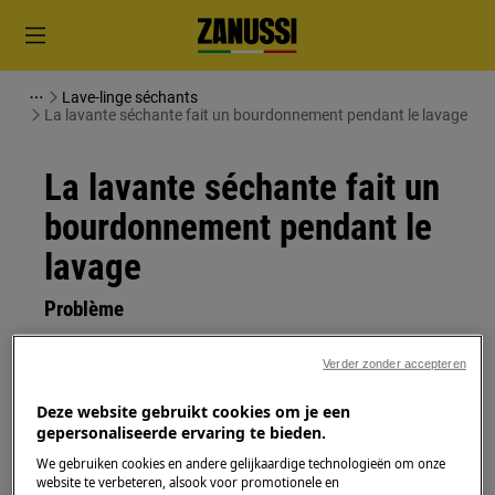
Lave-linge séchants
La lavante séchante fait un bourdonnement pendant le lavage
La lavante séchante fait un
bourdonnement pendant le
lavage
Problème
La lavante séchante fait un
Verder zonder accepteren
bourdonnement pendant le lavage
Deze website gebruikt cookies om je een
gepersonaliseerde ervaring te bieden.
S'applique à
We gebruiken cookies en andere gelijkaardige technologieën om onze
Combinaison lavage / séchage
website te verbeteren, alsook voor promotionele en