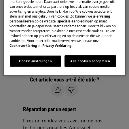
marketingdoeleinden. Daarnaast delen we informatie over je gebruik
van onze website met onze partners op het vlak van sociale media,
Solution
advertising en analytics. Door te klikken op ‘Alle cookies accepteren’,
stem je in met ons gebruik van cookies. Zo kunnen we
je ervaring
personaliseren
op de website,
speciale aanbiedingen
op maat
Il est normal que l'appareil fasse du bruit
voorstellen en je gepersonaliseerde reclame tonen. Door te klikken op
lorsque le moteur tourne.
‘Verder zonder accepteren’, blokkeer je niet-essentiële cookies. Dit kan
Veuillez contacter notre service après-
invloed hebben op je surfervaring en op de diensten die we kunnen
aanbieden. Voor meer informatie verwijzen we je naar onze
vente pour un rendez-vous.
Cookieverklaring
en
Privacy Verklaring
.
Si les suggestions ci-dessus n'ont pas résolu le
problème, nous vous recommandons de
Cookie-instellingen
Alle cookies accepteren
demander la visite d'un technicien.
Cet article vous a-t-il été utile ?
Réparation par un expert
Fixez un rendez-vous avec un de nos
techniciens qualifiés Zanussi et