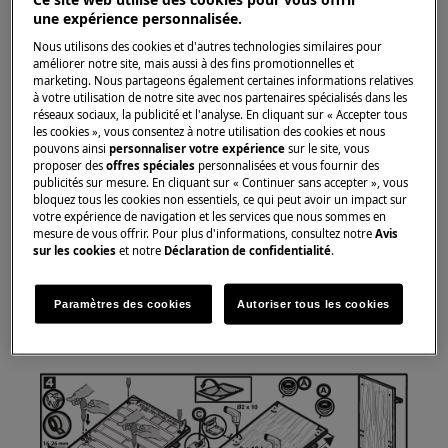
une expérience personnalisée.
Solution
Nous utilisons des cookies et d'autres technologies similaires pour
améliorer notre site, mais aussi à des fins promotionnelles et
Vérifiez que le panneau du meuble est
marketing. Nous partageons également certaines informations relatives
à votre utilisation de notre site avec nos partenaires spécialisés dans les
correctement monté et répond aux
réseaux sociaux, la publicité et l'analyse. En cliquant sur « Accepter tous
spécifications conformément aux
les cookies », vous consentez à notre utilisation des cookies et nous
instructions d'installation.
pouvons ainsi
personnaliser votre expérience
sur le site, vous
proposer des
offres spéciales
personnalisées et vous fournir des
Vérifiez si le panneau de meuble passe
publicités sur mesure. En cliquant sur « Continuer sans accepter », vous
librement entre les armoires de cuisine.
bloquez tous les cookies non essentiels, ce qui peut avoir un impact sur
votre expérience de navigation et les services que nous sommes en
Veuillez contacter notre service après-
mesure de vous offrir. Pour plus d'informations, consultez notre
Avis
vente pour un rendez-vous.
sur les cookies
et notre
Déclaration de confidentialité
.
Si les suggestions ci-dessus n'ont pas résolu le
Paramètres des cookies
Autoriser tous les cookies
problème, nous vous recommandons de
demander la visite d'un technicien.