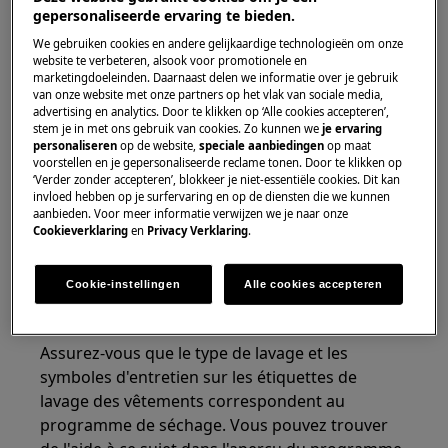
gepersonaliseerde ervaring te bieden.
Pompe à chaleur sèche-linge
We gebruiken cookies en andere gelijkaardige technologieën om onze
website te verbeteren, alsook voor promotionele en
Solution
marketingdoeleinden. Daarnaast delen we informatie over je gebruik
van onze website met onze partners op het vlak van sociale media,
advertising en analytics. Door te klikken op ‘Alle cookies accepteren’,
1. Essorez bien le linge avant de le mettre dans
stem je in met ons gebruik van cookies. Zo kunnen we
je ervaring
le sèche-linge.
personaliseren
op de website,
speciale aanbiedingen
op maat
voorstellen en je gepersonaliseerde reclame tonen. Door te klikken op
‘Verder zonder accepteren’, blokkeer je niet-essentiële cookies. Dit kan
2. Ne dépassez pas la charge maximale.
invloed hebben op je surfervaring en op de diensten die we kunnen
aanbieden. Voor meer informatie verwijzen we je naar onze
Remarque:
L'indication de la quantité de
Cookieverklaring
en
Privacy Verklaring
.
chargement se rapporte toujours au poids du
linge sec.
Cookie-instellingen
Alle cookies accepteren
3. Sélectionnez le bon programme de séchage
Assurez-vous que le type de lavage et les
symboles d'entretien sur les étiquettes de
lavage des vêtements correspondent au
programme de séchage. Vous pouvez trouver