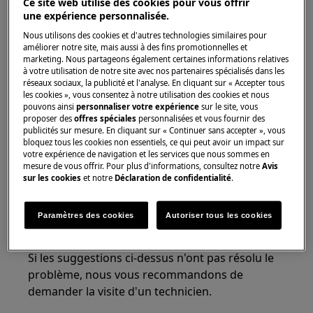
Ce site web utilise des cookies pour vous offrir
S'applique à
une expérience personnalisée.
Combinaison lavage / séchage
Nous utilisons des cookies et d'autres technologies similaires pour
améliorer notre site, mais aussi à des fins promotionnelles et
marketing. Nous partageons également certaines informations relatives
Solution
à votre utilisation de notre site avec nos partenaires spécialisés dans les
réseaux sociaux, la publicité et l'analyse. En cliquant sur « Accepter tous
Vérifiez les vêtements qui sont lavés pour
les cookies », vous consentez à notre utilisation des cookies et nous
pouvons ainsi
personnaliser votre expérience
sur le site, vous
vous assurer qu'ils sont exempts de
proposer des
offres spéciales
personnalisées et vous fournir des
parties coupantes ou lâches.
publicités sur mesure. En cliquant sur « Continuer sans accepter », vous
bloquez tous les cookies non essentiels, ce qui peut avoir un impact sur
Sélectionnez le programme correct pour
votre expérience de navigation et les services que nous sommes en
les vêtements à laver.
mesure de vous offrir. Pour plus d'informations, consultez notre
Avis
Sélectionnez une vitesse d'essorage
sur les cookies
et notre
Déclaration de confidentialité
.
inférieure du programme sélectionné.
Veuillez contacter notre service après-
Paramètres des cookies
Autoriser tous les cookies
vente pour un rendez-vous.
Si les suggestions ci-dessus n'ont pas résolu le
problème, nous vous recommandons de
demander la visite d'un technicien.