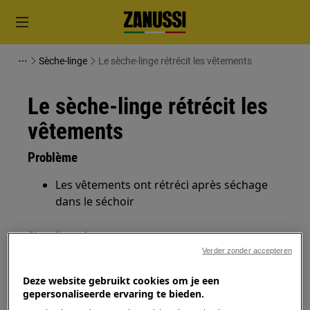
Sèche-linge
Le sèche-linge rétrécit les vêtements
Le sèche-linge rétrécit les
vêtements
Problème
Les vêtements ont rétréci après séchage
dans le séchoir
S'applique à
Verder zonder accepteren
Séchoir
Deze website gebruikt cookies om je een
gepersonaliseerde ervaring te bieden.
Solution