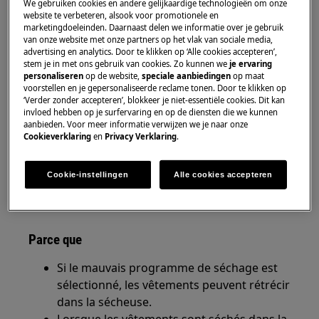
We gebruiken cookies en andere gelijkaardige technologieën om onze
Vérifiez avec l'étiquette de lavage dans les
website te verbeteren, alsook voor promotionele en
marketingdoeleinden. Daarnaast delen we informatie over je gebruik
vêtements si le programme de séchage
van onze website met onze partners op het vlak van sociale media,
correct a été sélectionné.
advertising en analytics. Door te klikken op ‘Alle cookies accepteren’,
stem je in met ons gebruik van cookies. Zo kunnen we
je ervaring
Utilisez l'étiquette de lavage dans les
personaliseren
op de website,
speciale aanbiedingen
op maat
vêtements pour vérifier si les vêtements
voorstellen en je gepersonaliseerde reclame tonen. Door te klikken op
‘Verder zonder accepteren’, blokkeer je niet-essentiële cookies. Dit kan
peuvent être séchés dans une sécheuse.
invloed hebben op je surfervaring en op de diensten die we kunnen
Veuillez contacter notre service après-
aanbieden. Voor meer informatie verwijzen we je naar onze
vente pour un rendez-vous.
Cookieverklaring
en
Privacy Verklaring
.
Si les suggestions ci-dessus n'ont pas résolu le
Cookie-instellingen
Alle cookies accepteren
problème, nous vous recommandons de
demander la visite d'un technicien.
Parce que
Si le mauvais programme de séchage est
sélectionné, les vêtements peuvent rétrécir
dans la sécheuse.