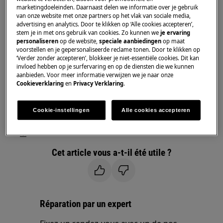
lave-vaisselle pose libre
marketingdoeleinden. Daarnaast delen we informatie over je gebruik
van onze website met onze partners op het vlak van sociale media,
lave-vaisselle intégré
advertising en analytics. Door te klikken op ‘Alle cookies accepteren’,
stem je in met ons gebruik van cookies. Zo kunnen we
je ervaring
Résolution :
personaliseren
op de website,
speciale aanbiedingen
op maat
voorstellen en je gepersonaliseerde reclame tonen. Door te klikken op
1. Pour la désactiver, appuyez simultanément
‘Verder zonder accepteren’, blokkeer je niet-essentiële cookies. Dit kan
invloed hebben op je surfervaring en op de diensten die we kunnen
sur les touches « Court » et « Prélavage ».
aanbieden. Voor meer informatie verwijzen we je naar onze
Cookieverklaring
en
Privacy Verklaring
.
Reportez-vous à la notice d'utilisation pour de
plus amples informations sur cette fonction.
Cookie-instellingen
Alle cookies accepteren
Vous pouvez télécharger la notice d'utilisation .
ici
Cet article vous a-t-il été utile ?
Réparation par un expert