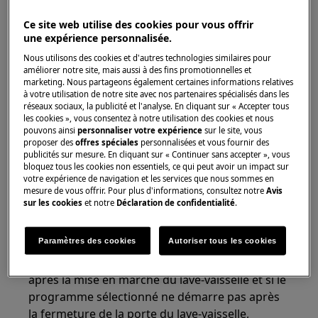
vaisselle, toutes les LED clignotent trois
fois, un programme peut être sélectionné,
Ce site web utilise des cookies pour vous offrir
mais le programme ne démarre pas.
une expérience personnalisée.
Le lave-vaisselle avec commande Quick
Nous utilisons des cookies et d'autres technologies similaires pour
Select sans affichage est en mode démo.
améliorer notre site, mais aussi à des fins promotionnelles et
marketing. Nous partageons également certaines informations relatives
à votre utilisation de notre site avec nos partenaires spécialisés dans les
réseaux sociaux, la publicité et l'analyse. En cliquant sur « Accepter tous
les cookies », vous consentez à notre utilisation des cookies et nous
pouvons ainsi
personnaliser votre expérience
sur le site, vous
proposer des
offres spéciales
personnalisées et vous fournir des
S'applique à
publicités sur mesure. En cliquant sur « Continuer sans accepter », vous
bloquez tous les cookies non essentiels, ce qui peut avoir un impact sur
votre expérience de navigation et les services que nous sommes en
Lave-vaisselle avec commande Quick Select
mesure de vous offrir. Pour plus d'informations, consultez notre
Avis
sans affichage
sur les cookies
et notre
Déclaration de confidentialité
.
Solution
Paramètres des cookies
Autoriser tous les cookies
Si tous les voyants du lave-vaisselle clignotent 3x
après la mise en marche du lave-vaisselle et si le
programme sélectionné ne démarre pas après
la fermeture de la porte du lave-vaisselle,