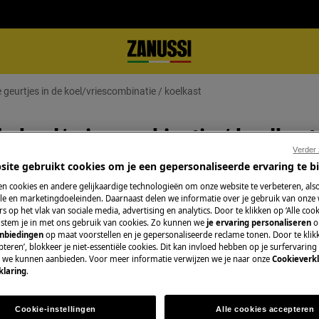
eurtjes in de koel/vriescombinatie / koelkast
e koel/vriescombinatie / koelkast
Verder
site gebruikt cookies om je een gepersonaliseerde ervaring te b
n cookies en andere gelijkaardige technologieën om onze website te verbeteren, als
e en marketingdoeleinden. Daarnaast delen we informatie over je gebruik van onze
Boek een techniek
s op het vlak van sociale media, advertising en analytics. Door te klikken op ‘Alle cook
, stem je in met ons gebruik van cookies. Zo kunnen we
je ervaring personaliseren
o
Maak een afspraa
anbiedingen
op maat voorstellen en je gepersonaliseerde reclame tonen. Door te klik
teren’, blokkeer je niet-essentiële cookies. Dit kan invloed hebben op je surfervaring
e koelkast / koel/vriescombinatie
gekwalificeerde Z
e we kunnen aanbieden. Voor meer informatie verwijzen we je naar onze
Cookieverkl
onze professionele 
klaring
.
Cookie-instellingen
Alle cookies accepteren
Herstelling aanv