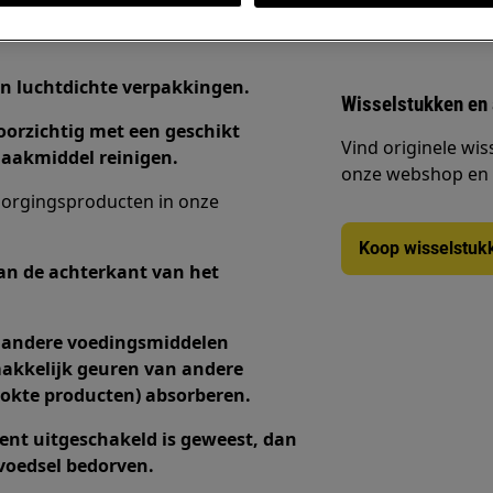
in luchtdichte verpakkingen.
Wisselstukken en
oorzichtig met een geschikt
Vind originele wis
aakmiddel reinigen.
onze webshop en la
zorgingsproducten in onze
Koop wisselstuk
an de achterkant van het
j andere voedingsmiddelen
makkelijk geuren van andere
ookte producten) absorberen.
ent uitgeschakeld is geweest, dan
 voedsel bedorven.