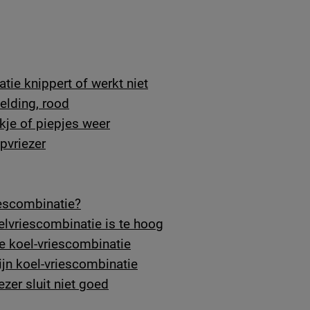
ie knippert of werkt niet
elding, rood
je of piepjes weer
pvriezer
iescombinatie?
elvriescombinatie is te hoog
de koel-vriescombinatie
mijn koel-vriescombinatie
ezer sluit niet goed