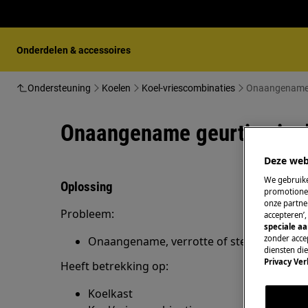
Onderdelen & accessoires
Ondersteuning
Koelen
Koel-vriescombinaties
Onaangename g
Onaangename geurtjes in d
Deze web
We gebruike
Oplossing
promotionel
onze partner
Probleem:
accepteren’
speciale a
zonder accep
Onaangename, verrotte of sterke geur in d
diensten di
Privacy Ver
Heeft betrekking op:
Koelkast