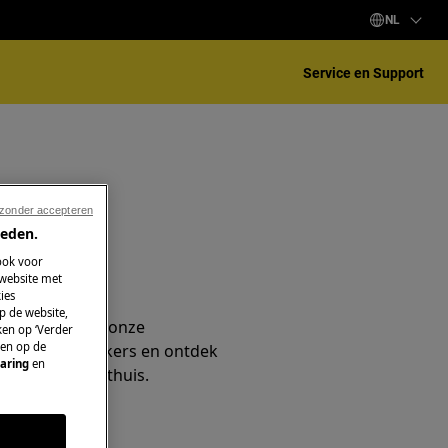
NL
Service en Support
 zonder accepteren
ieden.
ook voor
 website met
er
ies
p de website,
k met één van onze
ken op ‘Verder
 en op de
anussi techniekers en ontdek
aring
en
service bij je thuis.
ragen