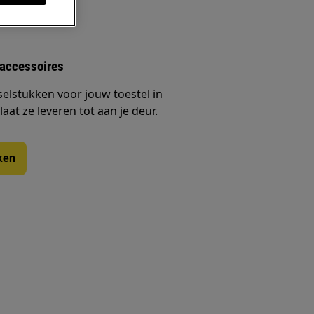
 accessoires
selstukken voor jouw toestel in
at ze leveren tot aan je deur.
ken