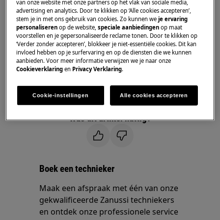
van onze website met onze partners op het vlak van sociale media,
Oplossing
advertising en analytics. Door te klikken op ‘Alle cookies accepteren’,
stem je in met ons gebruik van cookies. Zo kunnen we
je ervaring
personaliseren
op de website,
speciale aanbiedingen
op maat
voorstellen en je gepersonaliseerde reclame tonen. Door te klikken op
Neem contact op met onze servicedienst
‘Verder zonder accepteren’, blokkeer je niet-essentiële cookies. Dit kan
invloed hebben op je surfervaring en op de diensten die we kunnen
voor een afspraak.
aanbieden. Voor meer informatie verwijzen we je naar onze
Cookieverklaring
en
Privacy Verklaring
.
Wanneer de bovenstaande suggesties het
probleem niet hebben opgelost, adviseren wij
Cookie-instellingen
Alle cookies accepteren
een bezoek van een technicus aan te vragen.
Was dit artikel nuttig?
Boek een technieker
Maak een afspraak met één van onze
gekwalificeerde Zanussi techniekers
en ontdek onze professionele service