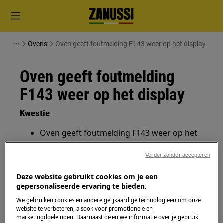
Ovens
Oven geeft foutmelding F143 weer op het display
Oven geeft foutmelding
F143 weer op het display
Kwestie
Oven geeft foutmelding F143 weer op het
display. Dit duidt op een probleem met de
vochtigheidssensor van de oven.
Verder zonder accepteren
Deze website gebruikt cookies om je een
Heeft betrekking op
gepersonaliseerde ervaring te bieden.
We gebruiken cookies en andere gelijkaardige technologieën om onze
Stoomoven
website te verbeteren, alsook voor promotionele en
marketingdoeleinden. Daarnaast delen we informatie over je gebruik