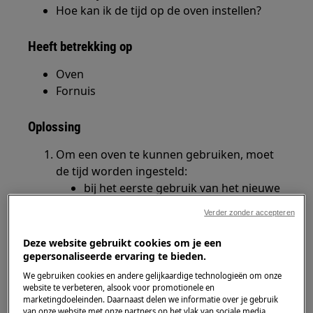
Hoe kan ik de tijd op de oven instellen?
Heeft betrekking op
Oven
Fornuis
Oplossing
Om een oven te kunnen gebruiken, moet
de tijd worden ingesteld:
bij het eerste gebruik van het nieuwe
toestel
Verder zonder accepteren
na een stroomonderbreking en
"0:00" knippert op het display
Deze website gebruikt cookies om je een
gepersonaliseerde ervaring te bieden.
We gebruiken cookies en andere gelijkaardige technologieën om onze
Stel de tijd in zoals beschreven in de of
website te verbeteren, alsook voor promotionele en
selecteer één van de volgende
marketingdoeleinden. Daarnaast delen we informatie over je gebruik
van onze website met onze partners op het vlak van sociale media,