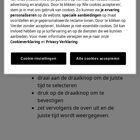
bedieningspanelen om toegang te krijgen
advertising en analytics. Door te klikken op ‘Alle cookies accepteren’,
tot de instellingen van de oven.
stem je in met ons gebruik van cookies. Zo kunnen we
je ervaring
personaliseren
op de website,
speciale aanbiedingen
op maat
voorstellen en je gepersonaliseerde reclame tonen. Door te klikken op
‘Verder zonder accepteren’, blokkeer je niet-essentiële cookies. Dit kan
gebruiksaanwijzing
invloed hebben op je surfervaring en op de diensten die we kunnen
aanbieden. Voor meer informatie verwijzen we je naar onze
Instellen van de dagtijd voor ovens met
Cookieverklaring
en
Privacy Verklaring
.
shuttle draaiknopbediening
:
draai de draaiknop naar menu
Cookie-instellingen
Alle cookies accepteren
ga naar de basisinstellingen
selecteer het tijdstip van de dag
draai aan de draaiknop om de juiste
tijd te selecteren
druk op de draaiknop om te
bevestigen
zet vervolgens de oven uit en de
juiste tijd wordt weergegeven.