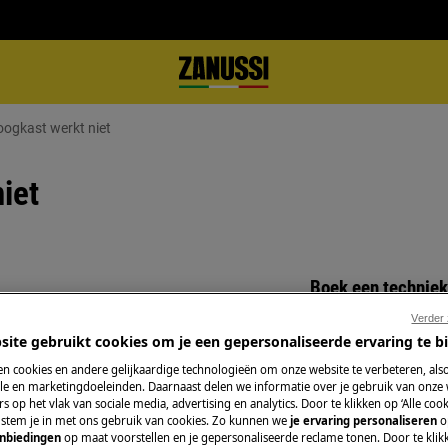
roogkast werkt niet
iet
Boek een techniek
Verder
Maak een afspraa
site gebruikt cookies om je een gepersonaliseerde ervaring te b
ngeschakeld.
gekwalificeerde Z
p.
n cookies en andere gelijkaardige technologieën om onze website te verbeteren, als
onze professionele 
e en marketingdoeleinden. Daarnaast delen we informatie over je gebruik van onze
s op het vlak van sociale media, advertising en analytics. Door te klikken op ‘Alle cook
, stem je in met ons gebruik van cookies. Zo kunnen we
je ervaring personaliseren
o
anbiedingen
op maat voorstellen en je gepersonaliseerde reclame tonen. Door te klik
Herstelling aanv