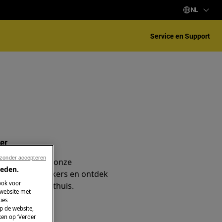
NL
Service en Support
er
 zonder accepteren
k met één van onze
ieden.
anussi techniekers en ontdek
ook voor
service bij je thuis.
 website met
ies
p de website,
ken op ‘Verder
ragen