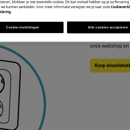
teren’, blokkeer je niet-essentiële cookies. Dit kan invloed hebben op je surfervaring
e we kunnen aanbieden. Voor meer informatie verwijzen we je naar onze
Cookieverkl
klaring
.
Wisselstukken en
Cookie-instellingen
Alle cookies accepteren
Vind originele wis
onze webshop en la
Koop wisselstuk