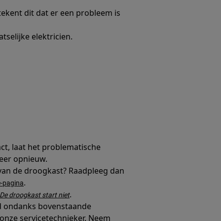
tekent dit dat er een probleem is
selijke elektricien.
ct, laat het problematische
eer opnieuw.
y van de droogkast? Raadpleeg dan
.
e-pagina
.
De droogkast start niet
d ondanks bovenstaande
onze servicetechnieker. Neem