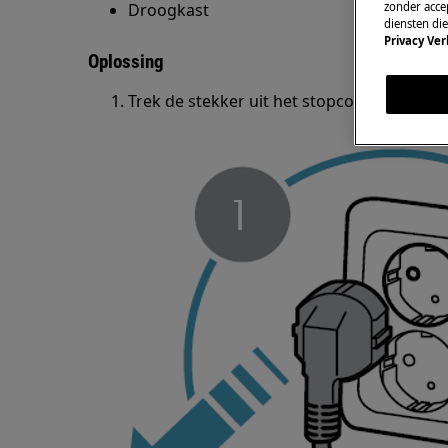
zonder accep
Droogkast
diensten di
Privacy Ver
Oplossing
Trek de stekker uit het stopcontact.