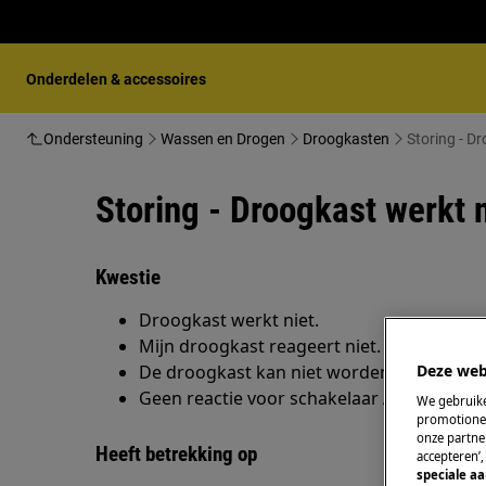
Onderdelen & accessoires
Ondersteuning
Wassen en Drogen
Droogkasten
Storing - D
Storing - Droogkast werkt n
Kwestie
Droogkast werkt niet.
Mijn droogkast reageert niet.
Deze web
De droogkast kan niet worden aangezet/i
Geen reactie voor schakelaar AAN/UIT-kno
We gebruike
promotionel
onze partner
Heeft betrekking op
accepteren’
speciale a