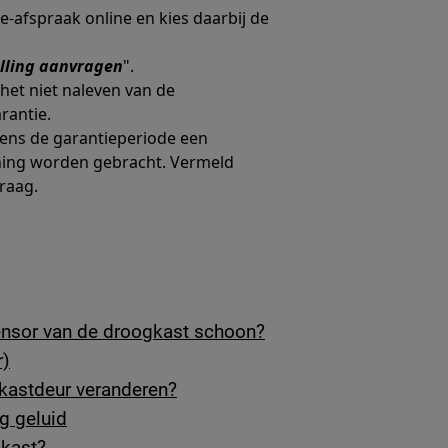
e-afspraak online en kies daarbij de
lling aanvragen
".
et niet naleven van de
rantie.
dens de garantieperiode een
ening worden gebracht. Vermeld
raag.
densor van de droogkast schoon?
r)
gkastdeur veranderen?
g geluid
kast?