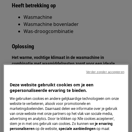
Heeft betrekking op
Wasmachine
Wasmachine bovenlader
Was-droogcombinatie
Oplossing
Het warme, vochtige klimaat in de wasmachine in
combinatie met wasmiddelresten zorgt voor een ideale
voedingsbodem voor verschillende micro-organismen.
Verder zonder accepteren
Deze kunnen verantwoordelijk zijn voor een
onaangename geur.
Deze website gebruikt cookies om je een
gepersonaliseerde ervaring te bieden.
Reinig de wasmiddellade. Neem de lade uit
We gebruiken cookies en andere gelijkaardige technologieën om onze
de machine en verwijder resterend
website te verbeteren, alsook voor promotionele en
wasmiddel uit elk compartiment door het
marketingdoeleinden. Daarnaast delen we informatie over je gebruik
van onze website met onze partners op het vlak van sociale media,
af te spoelen onder stromend water.
advertising en analytics. Door te klikken op ‘Alle cookies accepteren’,
Gebruik een oude tandenborstel om vuil
stem je in met ons gebruik van cookies. Zo kunnen we
je ervaring
en waspoeder uit elk gedeelte te
personaliseren
op de website,
speciale aanbiedingen
op maat