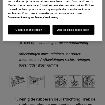
voorstellen en je gepersonaliseerde reclame tonen. Door te klikken op
verwijderen.
‘Verder zonder accepteren’, blokkeer je niet-essentiële cookies. Dit kan
Vergeet bij een (voorlader) wasmachine
invloed hebben op je surfervaring en op de diensten die we kunnen
aanbieden. Voor meer informatie verwijzen we je naar onze
ook niet om de wasmiddelschacht te
Cookieverklaring
en
Privacy Verklaring
.
reinigen.
Voor specifieke informatie voor jouw
Cookie-instellingen
Alle cookies accepteren
wasmachinemodel, raadpleeg de
gebruiksaanwijzing. Klik rechts van dit
artikel op "
Vind de gebruikershandleiding
".
Afbeeldingen links: reinigen voorlader
wasmachine / Afbeeldingen rechts: reinigen
bovenlader wasmachine
Reinig de rubberen deurafdichting. Trek de
rubberen plooien een beetje uit elkaar en