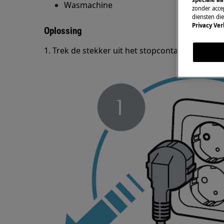
Wasmachine
zonder accep
diensten di
Privacy Ver
Oplossing
1. Trek de stekker uit het stopcontact.