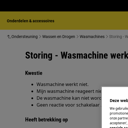
Onderdelen & accessoires
Ondersteuning
Wassen en Drogen
Wasmachines
Storing - 
Storing - Wasmachine werk
Kwestie
Wasmachine werkt niet.
Mijn wasmachine reageert niet.
De wasmachine kan niet worden aangezet
Deze web
Geen reactie voor schakelaar AAN/UIT-kno
We gebruike
promotionel
onze partner
Heeft betrekking op
accepteren’
speciale a