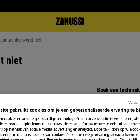
Wasmachine werkt niet
t niet
Boek een techniek
Maak een afspraa
Verder
/ingeschakeld.
gekwalificeerde Z
site gebruikt cookies om je een gepersonaliseerde ervaring te b
p.
onze professionele 
n cookies en andere gelijkaardige technologieën om onze website te verbeteren, als
e en marketingdoeleinden. Daarnaast delen we informatie over je gebruik van onze
s op het vlak van sociale media, advertising en analytics. Door te klikken op ‘Alle cook
, stem je in met ons gebruik van cookies. Zo kunnen we
je ervaring personaliseren
o
Herstelling aanv
anbiedingen
op maat voorstellen en je gepersonaliseerde reclame tonen. Door te klik