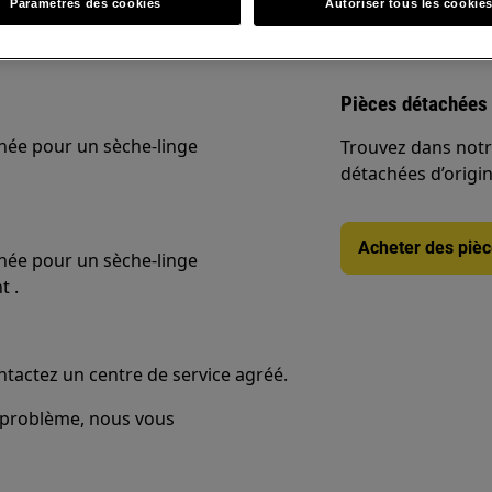
Paramètres des cookies
Autoriser tous les cookie
ée pour un sèche-linge
AEG
dans
Pièces détachées 
ée pour un sèche-linge
Trouvez dans notr
détachées d’origine
Acheter des piè
ée pour un sèche-linge
t .
ontactez un centre de service agréé.
e problème, nous vous