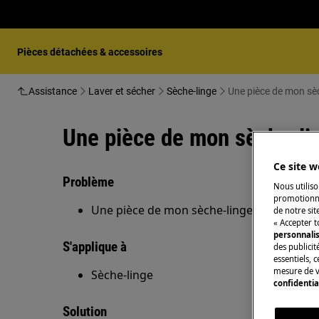
Pièces détachées & accessoires
Assistance
Laver et sécher
Sèche-linge
Une pièce de mon sèc
Une pièce de mon sèche-li
Ce site w
Problème
Nous utiliso
promotionne
Une pièce de mon sèche-linge est cassée
de notre sit
« Accepter t
personnali
S'applique à
des publicit
essentiels, 
mesure de v
Sèche-linge
confidentia
Solution