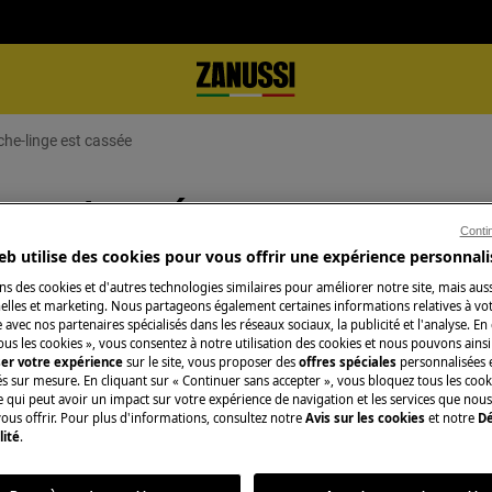
he-linge est cassée
nge est cassée
Conti
eb utilise des cookies pour vous offrir une expérience personnali
ns des cookies et d'autres technologies similaires pour améliorer notre site, mais auss
lles et marketing. Nous partageons également certaines informations relatives à votr
Réparation par un 
e avec nos partenaires spécialisés dans les réseaux sociaux, la publicité et l'analyse. En
ous les cookies », vous consentez à notre utilisation des cookies et nous pouvons ainsi
Fixez un rendez-v
ser votre expérience
sur le site, vous proposer des
offres spéciales
personnalisées e
és sur mesure. En cliquant sur « Continuer sans accepter », vous bloquez tous les coo
qualifiés Zanussi 
ce qui peut avoir un impact sur votre expérience de navigation et les services que n
qualités professio
ous offrir. Pour plus d'informations, consultez notre
Avis sur les cookies
et notre
Dé
lité
.
Réserver une rép