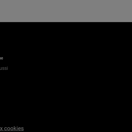
ue
ussi
ux cookies