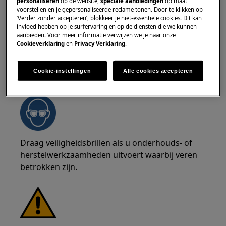
personaliseren
op de website,
speciale aanbiedingen
op maat
voorstellen en je gepersonaliseerde reclame tonen. Door te klikken op
tegen snijwonden door scherpe randen.
‘Verder zonder accepteren’, blokkeer je niet-essentiële cookies. Dit kan
invloed hebben op je surfervaring en op de diensten die we kunnen
aanbieden. Voor meer informatie verwijzen we je naar onze
Cookieverklaring
en
Privacy Verklaring
.
Cookie-instellingen
Alle cookies accepteren
WAARSCHUWING!
RISICO OP OOGLETSEL
Draag veiligheidsbrillen als u onderhouds- of
herstelwerkzaamheden uitvoert waarbij veren
betrokken zijn.