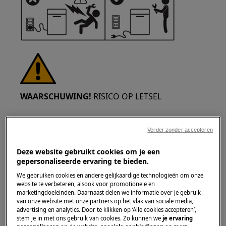
WAARSCHUWING!
RISICO OP LETSEL
Verder zonder accepteren
Deze website gebruikt cookies om je een
gepersonaliseerde ervaring te bieden.
Wees altijd voorzichtig bij het verplaatsen van
apparaten. Voor zware apparaten is het het
We gebruiken cookies en andere gelijkaardige technologieën om onze
website te verbeteren, alsook voor promotionele en
veiligst als twee personen het verplaatsen.
marketingdoeleinden. Daarnaast delen we informatie over je gebruik
Gebruik altijd veiligheidshandschoenen en
van onze website met onze partners op het vlak van sociale media,
advertising en analytics. Door te klikken op ‘Alle cookies accepteren’,
veiligheidsschoenen. Draag te allen tijde
stem je in met ons gebruik van cookies. Zo kunnen we
je ervaring
veiligheidshandschoenen om je te beschermen