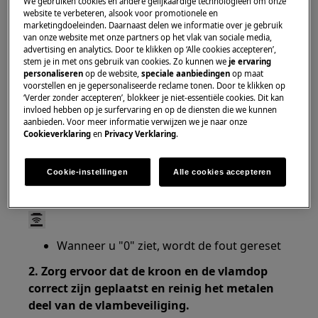
We gebruiken cookies en andere gelijkaardige technologieën om onze
gezet, verschijnt de melding F
website te verbeteren, alsook voor promotionele en
marketingdoeleinden. Daarnaast delen we informatie over je gebruik
van onze website met onze partners op het vlak van sociale media,
Heeft betrekking op
advertising en analytics. Door te klikken op ‘Alle cookies accepteren’,
stem je in met ons gebruik van cookies. Zo kunnen we
je ervaring
Elektronische gaskookplaten
personaliseren
op de website,
speciale aanbiedingen
op maat
voorstellen en je gepersonaliseerde reclame tonen. Door te klikken op
‘Verder zonder accepteren’, blokkeer je niet-essentiële cookies. Dit kan
Oplossing
invloed hebben op je surfervaring en op de diensten die we kunnen
aanbieden. Voor meer informatie verwijzen we je naar onze
Cookieverklaring
en
Privacy Verklaring
.
1. Deactiveer en activeer de kookplaat.
Raak na lichte animatie "F" weer aan en
Cookie-instellingen
Alle cookies accepteren
raak "||" aan en toen binnen 3 seconden.
Wanneer u "0" ziet, wordt de fout gereset
2. Zorg ervoor dat de kroon en de vlamdop
correct zijn geplaatst en reinig het metalen
deel van de vlambeveiliging.