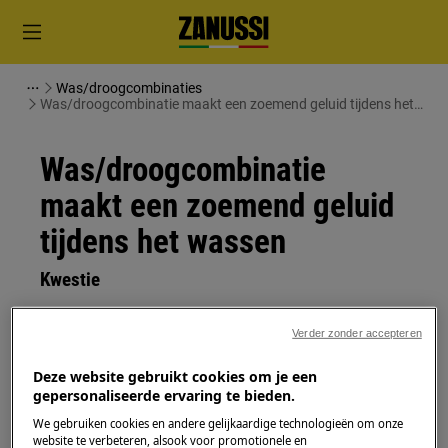
Was/droogcombinaties
Was/droogcombinatie maakt een zoemend geluid tijdens het
wassen
Was/droogcombinatie
maakt een zoemend geluid
tijdens het wassen
Kwestie
Was/droogcombinatie maakt een
Verder zonder accepteren
zoemend geluid tijdens het wassen.
Deze website gebruikt cookies om je een
Heeft betrekking op
gepersonaliseerde ervaring te bieden.
We gebruiken cookies en andere gelijkaardige technologieën om onze
Was/droogcombinatie
website te verbeteren, alsook voor promotionele en