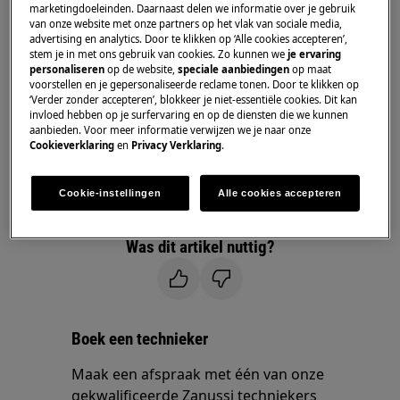
marketingdoeleinden. Daarnaast delen we informatie over je gebruik
van onze website met onze partners op het vlak van sociale media,
Oplossing
advertising en analytics. Door te klikken op ‘Alle cookies accepteren’,
stem je in met ons gebruik van cookies. Zo kunnen we
je ervaring
Het is normaal dat het apparaat geluid
personaliseren
op de website,
speciale aanbiedingen
op maat
voorstellen en je gepersonaliseerde reclame tonen. Door te klikken op
maakt tijdens het draaien van de motor.
‘Verder zonder accepteren’, blokkeer je niet-essentiële cookies. Dit kan
Neem contact op met onze servicedienst
invloed hebben op je surfervaring en op de diensten die we kunnen
voor een afspraak.
aanbieden. Voor meer informatie verwijzen we je naar onze
Cookieverklaring
en
Privacy Verklaring
.
Wanneer de bovenstaande suggesties het
probleem niet hebben opgelost, adviseren wij
Cookie-instellingen
Alle cookies accepteren
een bezoek van een technicus aan te vragen.
Was dit artikel nuttig?
Boek een technieker
Maak een afspraak met één van onze
gekwalificeerde Zanussi techniekers