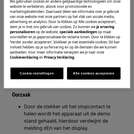
We gebruiken cookies en andere gelijkaardige technologieën om onze
website te verbeteren, alsook voor promotionele en
Oplossing
marketingdoeleinden. Daarnaast delen we informatie over je gebruik
van onze website met onze partners op het vlak van sociale media,
advertising en analytics. Door te klikken op ‘Alle cookies accepteren’,
Haal de stekker uit het stopcontact , wacht
stem je in met ons gebruik van cookies. Zo kunnen we
je ervaring
30 seconden en steek de stekker weer in
personaliseren
op de website,
speciale aanbiedingen
op maat
het stopcontact.
voorstellen en je gepersonaliseerde reclame tonen. Door te klikken op
‘Verder zonder accepteren’, blokkeer je niet-essentiële cookies. Dit kan
Neem contact op met onze servicedienst
invloed hebben op je surfervaring en op de diensten die we kunnen
voor een afspraak.
aanbieden. Voor meer informatie verwijzen we je naar onze
Cookieverklaring
en
Privacy Verklaring
.
Wanneer de bovenstaande suggesties het
probleem niet hebben opgelost, adviseren wij
Cookie-instellingen
Alle cookies accepteren
een bezoek van een technicus aan. te vragen.
Oorzaak
Door de stekker uit het stopcontact te
halen wordt het apparaat uit de demo
stand gehaald, hierdoor verdwijnt de
melding dEn van het display.