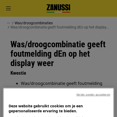
Was/droogcombinaties
Was/droogcombinatie geeft foutmelding dEn op het display
weer
Was/droogcombinatie geeft
foutmelding dEn op het
display weer
Kwestie
Was/droogcombinatie geeft foutmelding
dEn op het display weer.
Verder zonder accepteren
Heeft betrekking op
Deze website gebruikt cookies om je een
gepersonaliseerde ervaring te bieden.
Was/droogcombinatie