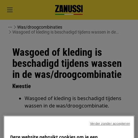
Was/droogcombinaties
Wasgoed of kleding is beschadigd tijdens wassen in de
was/droogcombinatie
Wasgoed of kleding is
beschadigd tijdens wassen
in de was/droogcombinatie
Kwestie
Wasgoed of kleding is beschadigd tijdens
wassen in de was/droogcombinatie.
Heeft betrekking op
Verder zonder accepteren
Was/droogcombinatie
Deze website gebruikt cookies om je een