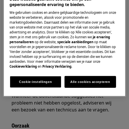
gepersonaliseerde ervaring te bieden.
Oplossing
We gebruiken cookies en andere gelijkaardige technologieën om onze
website te verbeteren, alsook voor promotionele en
Controleer de kleding die gewassen wordt
marketingdoeleinden. Daarnaast delen we informatie over je gebruik
van onze website met onze partners op het vlak van sociale media,
of deze geen scherpe of loszittende
advertising en analytics. Door te klikken op ‘Alle cookies accepteren’,
onderdelen bevat.
stem je in met ons gebruik van cookies. Zo kunnen we
je ervaring
personaliseren
op de website,
speciale aanbiedingen
op maat
Kies het juiste programma , bij de te
voorstellen en je gepersonaliseerde reclame tonen. Door te klikken op
wassen kleding.
‘Verder zonder accepteren’, blokkeer je niet-essentiële cookies. Dit kan
Kies voor een lager toerental van de
invloed hebben op je surfervaring en op de diensten die we kunnen
aanbieden. Voor meer informatie verwijzen we je naar onze
centrifuge gang van het gekozen
Cookieverklaring
en
Privacy Verklaring
.
programma.
Neem contact op met onze servicedienst
Cookie-instellingen
Alle cookies accepteren
voor een afspraak.
Wanneer de bovenstaande suggesties het
probleem niet hebben opgelost, adviseren wij
een bezoek van een technicus aan te vragen.
Oorzaak