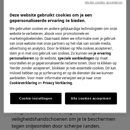
Verder zonder accepteren
Deze website gebruikt cookies om je een
gepersonaliseerde ervaring te bieden.
We gebruiken cookies en andere gelijkaardige technologieën om onze
website te verbeteren, alsook voor promotionele en
marketingdoeleinden. Daarnaast delen we informatie over je gebruik
van onze website met onze partners op het vlak van sociale media,
WAARSCHUWING!
GEVAAR VOOR LETSEL
advertising en analytics. Door te klikken op ‘Alle cookies accepteren’,
stem je in met ons gebruik van cookies. Zo kunnen we
je ervaring
personaliseren
op de website,
speciale aanbiedingen
op maat
voorstellen en je gepersonaliseerde reclame tonen. Door te klikken op
‘Verder zonder accepteren’, blokkeer je niet-essentiële cookies. Dit kan
invloed hebben op je surfervaring en op de diensten die we kunnen
aanbieden. Voor meer informatie verwijzen we je naar onze
Cookieverklaring
en
Privacy Verklaring
.
Wees altijd voorzichtig bij het verplaatsen van
apparaten. Voor zware apparaten is het het
veiligst als twee personen deze verplaatsen.
Cookie-instellingen
Alle cookies accepteren
Gebruik altijd veiligheidshandschoenen en
veiligheidsschoenen. Draag te allen tijde
veiligheidshandschoenen om je te beschermen
tegen snijwonden door scherpe randen.