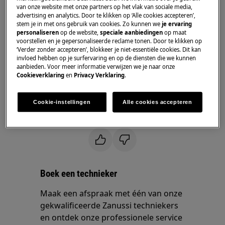
ingebouwde vaatwasmachine
van onze website met onze partners op het vlak van sociale media,
advertising en analytics. Door te klikken op ‘Alle cookies accepteren’,
stem je in met ons gebruik van cookies. Zo kunnen we
je ervaring
Oplossing
personaliseren
op de website,
speciale aanbiedingen
op maat
voorstellen en je gepersonaliseerde reclame tonen. Door te klikken op
1. Het is normaal dat het zeepbakje niet
‘Verder zonder accepteren’, blokkeer je niet-essentiële cookies. Dit kan
volledig opent
invloed hebben op je surfervaring en op de diensten die we kunnen
aanbieden. Voor meer informatie verwijzen we je naar onze
Cookieverklaring
en
Privacy Verklaring
.
Het zeepbakje opent tijdens de wascyclus, maar
wordt gestopt door het bovenste mandje in de
vaatwasser.
Cookie-instellingen
Alle cookies accepteren
Was dit artikel nuttig?
Boek een technieker
Maak een afspraak met één van onze
gekwalificeerde Zanussi techniekers
en ontdek onze professionele service