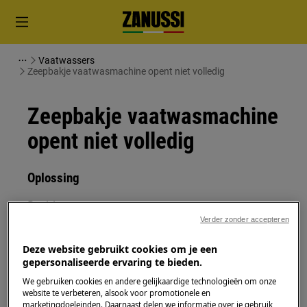
Vaatwassers
Zeepbakje vaatwasmachine opent niet volledig
Zeepbakje vaatwasmachine
opent niet volledig
Oplossing
Probleem:
Verder zonder accepteren
Zeepbakje vaatwasmachine opent niet
volledig
Deze website gebruikt cookies om je een
gepersonaliseerde ervaring te bieden.
Geldt voor:
We gebruiken cookies en andere gelijkaardige technologieën om onze
website te verbeteren, alsook voor promotionele en
losstaande vaatwasmachine
marketingdoeleinden. Daarnaast delen we informatie over je gebruik