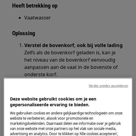
Heeft betrekking op
Vaatwasser
Oplossing
Verstel de bovenkorf, ook bij volle lading
Zelfs als de bovenkorf geladen is, kan je
het niveau van de bovenkorf eenvoudig
aanpassen aan de vaat in de bovenste of
onderste korf.
Verder zonder accepteren
Deze website gebruikt cookies om je een
gepersonaliseerde ervaring te bieden.
We gebruiken cookies en andere gelijkaardige technologieën om onze
website te verbeteren, alsook voor promotionele en
marketingdoeleinden. Daarnaast delen we informatie over je gebruik
van onze website met onze partners op het vlak van sociale media,
advertising en analytics. Door te klikken op ‘Alle cookies accepteren’,