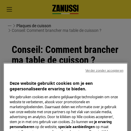
Plaques de cuisson
Conseil: Comment brancher ma table de cuisson ?
Conseil: Comment brancher
ma table de cuisson ?
Problème
Verder zonder accepteren
Comment brancher ma table de cuisson ?
Deze website gebruikt cookies om je een
gepersonaliseerde ervaring te bieden.
Raccordement plaque à induction
Installation de la table de cuisson
We gebruiken cookies en andere gelijkaardige technologieën om onze
website te verbeteren, alsook voor promotionele en
Comment installer ma plaque à induction ?
marketingdoeleinden. Daarnaast delen we informatie over je gebruik
van onze website met onze partners op het vlak van sociale media,
advertising en analytics. Door te klikken op ‘Alle cookies accepteren’,
Solution
stem je in met ons gebruik van cookies. Zo kunnen we
je ervaring
personaliseren
op de website,
speciale aanbiedingen
op maat
L'installation de la plaque à induction nécessite