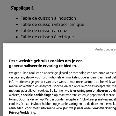
S'applique à
Table de cuisson à induction
Table de cuisson vitrocéramique
Table de cuisson au gaz
Table de cuisson électrique
Solution
Verder zonder a
Mesurez le temps de cuisson comme suit:
Deze website gebruikt cookies om je een
gepersonaliseerde ervaring te bieden.
Utilisez une casserole en acier qui
s'adapte exactement à la zone de
We gebruiken cookies en andere gelijkaardige technologieën om onze website
verbeteren, alsook voor promotionele en marketingdoeleinden. Daarnaast de
cuisson.
informatie over je gebruik van onze website met onze partners op het vlak van
Assurez-vous que le fond de la
media, advertising en analytics. Door te klikken op ‘Alle cookies accepteren’, st
casserole est uniforme en appuyant
met ons gebruik van cookies. Zo kunnen we
je ervaring personaliseren
op d
website,
speciale aanbiedingen
op maat voorstellen en je gepersonaliseerde
une règle contre le fond.
tonen. Door te klikken op ‘Verder zonder accepteren’, blokkeer je niet-essentië
Versez 1 litre d'eau dans la casserole
cookies. Dit kan invloed hebben op je surfervaring en op de diensten die we 
aanbieden. Voor meer informatie verwijzen we je naar onze
Cookieverklarin
et mettez le couvercle dessus.
Privacy Verklaring
.