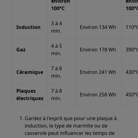
environ
envi
100°C
100°
3 à 4
Induction
Environ 134 Wh
110°
min.
4 à 5
Gaz
Environ 178 Wh
390°
min.
7 à 8
Céramique
Environ 241 Wh
430°
min.
Plaques
7 à 8
Environ 258 Wh
450°
électriques
min.
Gardez à l'esprit que pour une plaque à
induction, le type de marmite ou de
casserole peut influencer les temps de