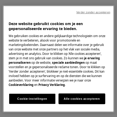
Verder zonder accepteren
Deze website gebruikt cookies om je een
gepersonaliseerde ervaring te bieden.
We gebruiken cookies en andere gelijkaardige technologieën om onze
website te verbeteren, alsook voor promotionele en
marketingdoeleinden. Daarnaast delen we informatie over je gebruik
van onze website met onze partners op het vlak van sociale media,
advertising en analytics. Door te klikken op ‘Alle cookies accepteren’,
stem je in met ons gebruik van cookies. Zo kunnen we
je ervaring
personaliseren
op de website,
speciale aanbiedingen
op maat
Draai de schroeven van het rechter
voorstellen en je gepersonaliseerde reclame tonen. Door te klikken op
‘Verder zonder accepteren’, blokkeer je niet-essentiële cookies. Dit kan
bovenscharnier los. Ondersteun de
invloed hebben op je surfervaring en op de diensten die we kunnen
(bovenste) deur met je hand. Verwijder het
aanbieden. Voor meer informatie verwijzen we je naar onze
Cookieverklaring
en
Privacy Verklaring
.
bovenste scharnier, draai het om, schroef
de schroeven en de pen erop. Leg het
scharnier opzij.
Cookie-instellingen
Alle cookies accepteren