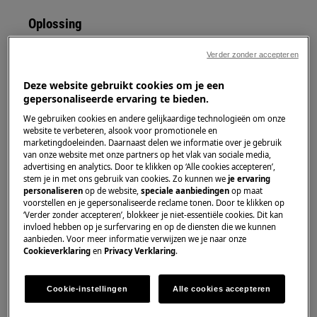
Oplossing
Controleer of het apparaat op de juiste
Verder zonder accepteren
manier koelt.
Meet de temperatuur met een
Deze website gebruikt cookies om je een
gepersonaliseerde ervaring te bieden.
thermometer in een glas water dat in
de koelkast geplaatst is.
We gebruiken cookies en andere gelijkaardige technologieën om onze
website te verbeteren, alsook voor promotionele en
Als de luchttemperatuur tussen +4
marketingdoeleinden. Daarnaast delen we informatie over je gebruik
tot +5°C ligt, functioneert de koelkast
van onze website met onze partners op het vlak van sociale media,
advertising en analytics. Door te klikken op ‘Alle cookies accepteren’,
op de juiste manier.
stem je in met ons gebruik van cookies. Zo kunnen we
je ervaring
De kerntemperatuur van
personaliseren
op de website,
speciale aanbiedingen
op maat
levensmiddelen is belangrijker dan de
voorstellen en je gepersonaliseerde reclame tonen. Door te klikken op
‘Verder zonder accepteren’, blokkeer je niet-essentiële cookies. Dit kan
binnentemperatuur van de koelkast,
invloed hebben op je surfervaring en op de diensten die we kunnen
omdat de luchttemperatuur tijdens
aanbieden. Voor meer informatie verwijzen we je naar onze
Cookieverklaring
en
Privacy Verklaring
.
iedere afkoelcyclus (tussen het
starten en stoppen van de
koelcompressor) zal fluctueren.
Cookie-instellingen
Alle cookies accepteren
Houd er rekening mee dat