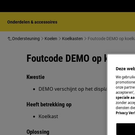
Onderdelen & accessoires
Ondersteuning
Koelen
Koelkasten
Foutcode DEMO op koelk
Foutcode DEMO op koelkas
Deze web
Kwestie
We gebruike
promotionel
onze partner
DEMO verschijnt op het display van de koe
accepteren’
speciale a
zonder accep
Heeft betrekking op
diensten di
Privacy Ver
Koelkast
Oplossing