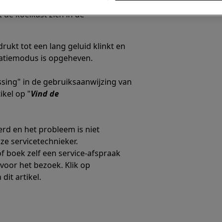
de koelkast zich in de
ukt tot een lang geluid klinkt en
ratiemodus is opgeheven.
sing" in de gebruiksaanwijzing van
ikel op "
Vind de
rd en het probleem is niet
ze servicetechnieker.
f boek zelf een service-afspraak
voor het bezoek. Klik op
dit artikel.