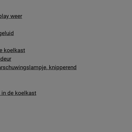
splay weer
geluid
e koelkast
tdeur
aarschuwingslampje, knipperend
t in de koelkast