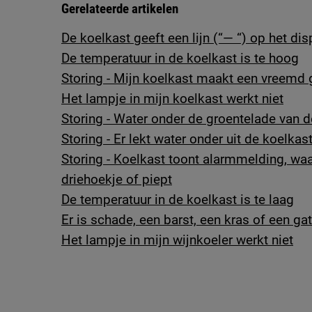
Gerelateerde artikelen
De koelkast geeft een lijn (“— “) op het di
De temperatuur in de koelkast is te hoog
Storing - Mijn koelkast maakt een vreemd 
Het lampje in mijn koelkast werkt niet
Storing - Water onder de groentelade van d
Storing - Er lekt water onder uit de koelkas
Storing - Koelkast toont alarmmelding, w
driehoekje of piept
De temperatuur in de koelkast is te laag
Er is schade, een barst, een kras of een ga
Het lampje in mijn wijnkoeler werkt niet