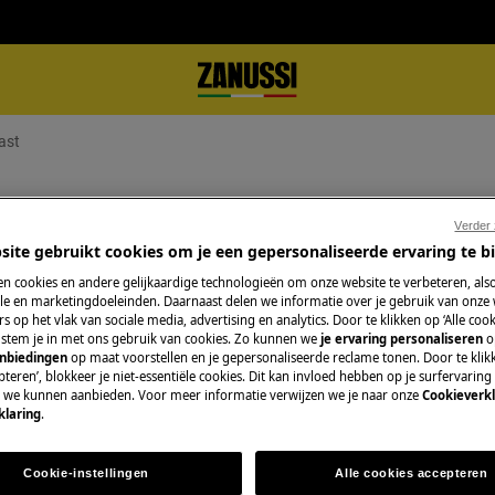
ast
t
Verder
site gebruikt cookies om je een gepersonaliseerde ervaring te b
n cookies en andere gelijkaardige technologieën om onze website te verbeteren, als
e en marketingdoeleinden. Daarnaast delen we informatie over je gebruik van onze
Boek een techniek
s op het vlak van sociale media, advertising en analytics. Door te klikken op ‘Alle cook
lkast.
, stem je in met ons gebruik van cookies. Zo kunnen we
je ervaring personaliseren
o
anbiedingen
op maat voorstellen en je gepersonaliseerde reclame tonen. Door te klik
Maak een afspraa
teren’, blokkeer je niet-essentiële cookies. Dit kan invloed hebben op je surfervaring
gekwalificeerde Z
e we kunnen aanbieden. Voor meer informatie verwijzen we je naar onze
Cookieverkl
onze professionele 
klaring
.
Cookie-instellingen
Alle cookies accepteren
Herstelling aanv