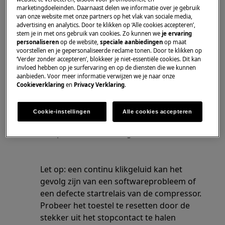
marketingdoeleinden. Daarnaast delen we informatie over je gebruik
van onze website met onze partners op het vlak van sociale media,
advertising en analytics. Door te klikken op ‘Alle cookies accepteren’,
stem je in met ons gebruik van cookies. Zo kunnen we
je ervaring
personaliseren
op de website,
speciale aanbiedingen
op maat
voorstellen en je gepersonaliseerde reclame tonen. Door te klikken op
‘Verder zonder accepteren’, blokkeer je niet-essentiële cookies. Dit kan
invloed hebben op je surfervaring en op de diensten die we kunnen
aanbieden. Voor meer informatie verwijzen we je naar onze
Cookieverklaring
en
Privacy Verklaring
.
Cookie-instellingen
Alle cookies accepteren
Een klik van de thermostaat, wanneer de
compressor aan of uit gaat.
Let op: een continu klikgeluid kan het
gevolg zijn van een softwareprobleem of
een defecte startrelais van de compressor.
Probeer het toestel te resetten door de
stekker uit het stopcontact te halen