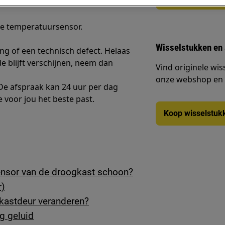
e temperatuursensor.
Wisselstukken en
ng of een technisch defect. Helaas
de blijft verschijnen, neem dan
Vind originele wis
onze webshop en la
 De afspraak kan 24 uur per dag
 voor jou het beste past.
Koop wisselstuk
densor van de droogkast schoon?
r)
gkastdeur veranderen?
g geluid