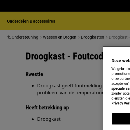
Onderdelen & accessoires
Ondersteuning
Wassen en Drogen
Droogkasten
Droogkast 
Droogkast - Foutcode C8
Deze web
We gebruike
Kwestie
promotionel
onze partner
accepteren’
Droogkast geeft foutmelding C8 op het dis
speciale a
probleem van de temperatuursensor.
zonder accep
diensten di
Privacy Ver
Heeft betrekking op
Droogkast