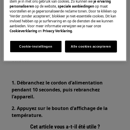
stem je in met ons gebruik van cookies. Zo kunnen we
je ervaring
personaliseren
op de website,
speciale aanbiedingen
op maat
S'applique à
voorstellen en je gepersonaliseerde reclame tonen. Door te klikken op
‘Verder zonder accepteren’, blokkeer je niet-essentiële cookies. Dit kan
invloed hebben op je surfervaring en op de diensten die we kunnen
Réfrigérateur avec compartiment
aanbieden. Voor meer informatie verwijzen we je naar onze
congélateur
Cookieverklaring
en
Privacy Verklaring
.
réfrigérateurs
congélateurs
Cookie-instellingen
Alle cookies accepteren
Solution
1. Débranchez le cordon d'alimentation
pendant 10 secondes, puis rebranchez
l'appareil.
2. Appuyez sur le bouton d'affichage de la
température.
Cet article vous a-t-il été utile ?