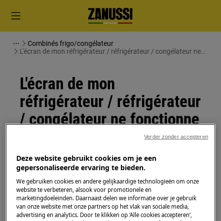
Combinés frigo/congélateur
L'écran de mon réfrigérateur / réfrigérateur / congélateur ne
fonctionne pas après une panne de courant
L'écran de mon
réfrigérateur / réfrigérateur
/ congélateur ne fonctionne
pas après une panne de
Verder zonder accepteren
courant
Deze website gebruikt cookies om je een
gepersonaliseerde ervaring te bieden.
Problème
We gebruiken cookies en andere gelijkaardige technologieën om onze
website te verbeteren, alsook voor promotionele en
L'écran de mon réfrigérateur /
marketingdoeleinden. Daarnaast delen we informatie over je gebruik
réfrigérateur / congélateur ne fonctionne
van onze website met onze partners op het vlak van sociale media,
pas après une panne de courant
advertising en analytics. Door te klikken op ‘Alle cookies accepteren’,